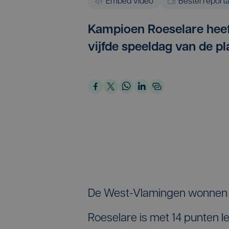
Embed video
Bestel report
Kampioen Roeselare heeft
vijfde speeldag van de pl
De West-Vlamingen wonnen me
Roeselare is met 14 punten l