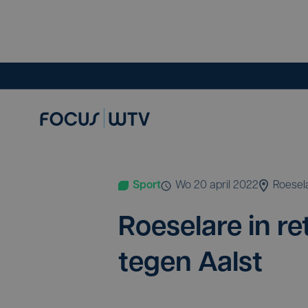
Sport
wo 20 april 2022
Roesel
Roe­se­la­re in r
tegen Aalst