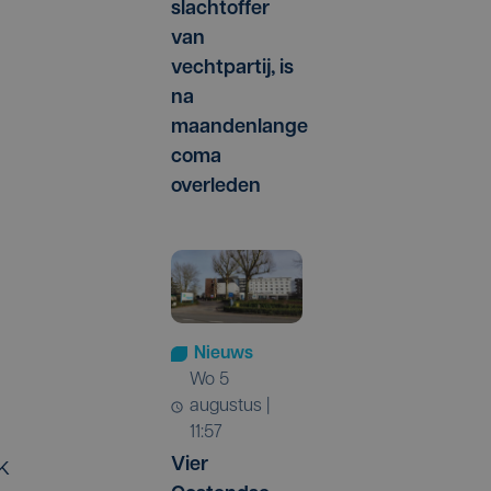
slachtoffer
van
vechtpartij, is
na
maandenlange
coma
overleden
Nieuws
wo 5
augustus |
11:57
Vier
k