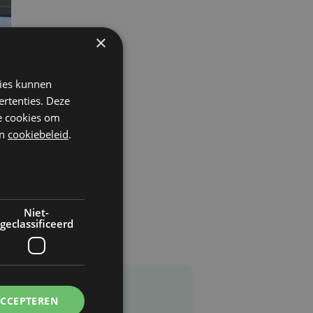
×
kies kunnen
ertenties. Deze
he cookies om
n
cookiebeleid
.
Niet-
geclassificeerd
ACCEPTEREN