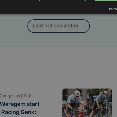
Taalfout opgemerkt?
Heb je een taal- of schrijffout opgemerkt in dit artikel?
POWE
Laat het ons weten
r 7 augustus | 16:12
 Waregem start
 Racing Genk: