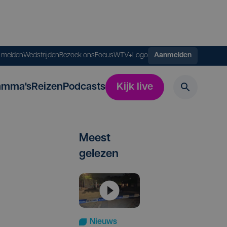
s melden
Wedstrijden
Bezoek ons
FocusWTV+
Logo
Aanmelden
amma's
Reizen
Podcasts
Kijk live
Meest
gelezen
Nieuws