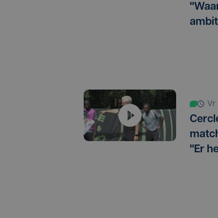
"Waar
ambit
v
Cercl
match
"Er h