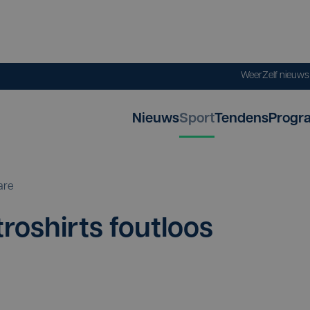
Weer
Zelf nieuw
Nieuws
Sport
Tendens
Progr
are
etro­shirts fout­loos