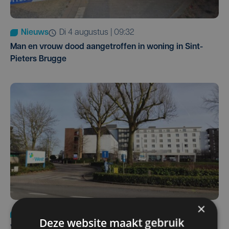
Nieuws
di 4 augustus | 09:32
Man en vrouw dood aangetroffen in woning in Sint-
Pieters Brugge
×
Nieuws
wo 5 augustus | 11:57
Deze website maakt gebruik
Vier Oostendse gynaecologen versterken dienst in AZ