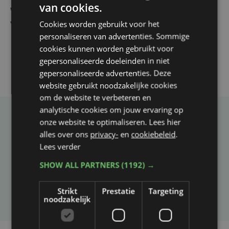
van cookies.
West, dat ook een nieuwe voltijdse gynaecoloog
Cookies worden gebruikt voor het
verwelkomt
personaliseren van advertenties. Sommige
cookies kunnen worden gebruikt voor
gepersonaliseerde doeleinden in niet
gepersonaliseerde advertenties. Deze
website gebruikt noodzakelijke cookies
om de website te verbeteren en
analytische cookies om jouw ervaring op
onze website te optimaliseren. Lees hier
Taalfout opgemerkt?
alles over ons
privacy-
en
cookiebeleid
.
Heb je een taal- of schrijffout opgemerkt in dit
Lees verder
artikel?
SHOW ALL PARTNERS
(1192) →
Laat het ons weten
Strikt
Prestatie
Targeting
noodzakelijk