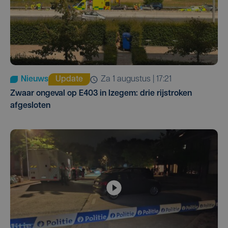
Nieuws
Update
za 1 augustus | 17:21
Zwaar ongeval op E403 in Izegem: drie rijstroken
afgesloten