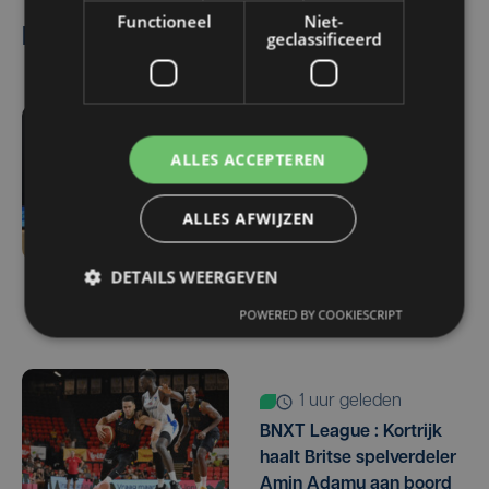
Functioneel
Niet-
Lees ook
geclassificeerd
-1058 sec. geleden
ALLES ACCEPTEREN
Meteen een West-
Vlaamse derby:
ALLES AFWIJZEN
kampioen Club Brugge
ontvangt promovendus
KV Kortrijk op
DETAILS WEERGEVEN
openingsspeeldag
POWERED BY COOKIESCRIPT
1 uur geleden
BNXT League : Kortrijk
haalt Britse spelverdeler
Amin Adamu aan boord