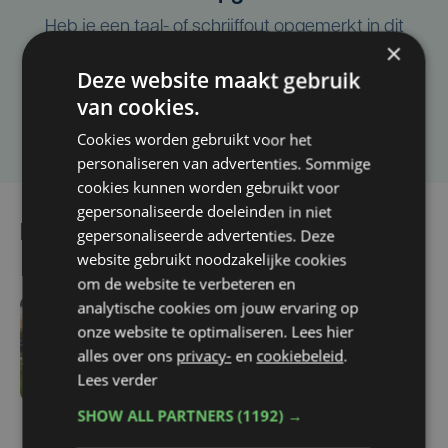
Heb je een taal- of schrijffout opgemerkt in dit
×
artikel?
Deze website maakt gebruik
van cookies.
Laat het ons weten
Cookies worden gebruikt voor het
personaliseren van advertenties. Sommige
cookies kunnen worden gebruikt voor
gepersonaliseerde doeleinden in niet
Lees ook
gepersonaliseerde advertenties. Deze
website gebruikt noodzakelijke cookies
om de website te verbeteren en
analytische cookies om jouw ervaring op
vr 7 augustus | 16:12
onze website te optimaliseren. Lees hier
Zulte Waregem start
alles over ons
privacy-
en
cookiebeleid
.
tegen Racing Genk:
Lees verder
"Waarom zou ik onze
SHOW ALL PARTNERS
(1192) →
ambitie beperken?"