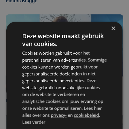
Pieters Brugge
×
Deze website maakt gebruik
van cookies.
Cookies worden gebruikt voor het
personaliseren van advertenties. Sommige
cookies kunnen worden gebruikt voor
gepersonaliseerde doeleinden in niet
gepersonaliseerde advertenties. Deze
Nieuws
do 6 augustus | 21:30
website gebruikt noodzakelijke cookies
om de website te verbeteren en
Yaro (19), slachtoffer van vechtpartij, is na
analytische cookies om jouw ervaring op
maandenlange coma overleden
onze website te optimaliseren. Lees hier
alles over ons
privacy-
en
cookiebeleid
.
Lees verder