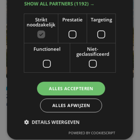
SHOW ALL PARTNERS
(1192) →
Strikt
Prestatie
Targeting
noodzakelijk
Functioneel
Niet-
geclassificeerd
ALLES ACCEPTEREN
Nieuws
Update
za 1 augustus | 17:21
Zwaar ongeval op E403 in Izegem: drie rijstroken
afgesloten
ALLES AFWIJZEN
DETAILS WEERGEVEN
POWERED BY COOKIESCRIPT