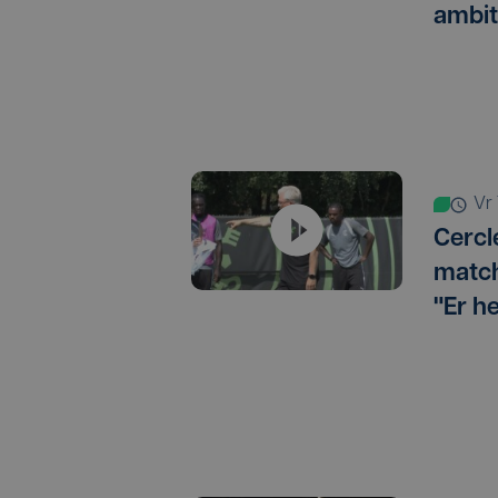
ambit
v
Cercl
match
"Er h