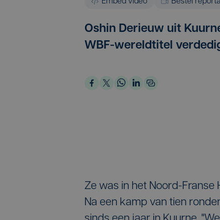
Embed video
Bestel report
Oshin Derieuw uit Kuurn
WBF-wereldtitel verdedig
Ze was in het Noord-Franse
Na een kamp van tien ronde
sinds een jaar in Kuurne. "