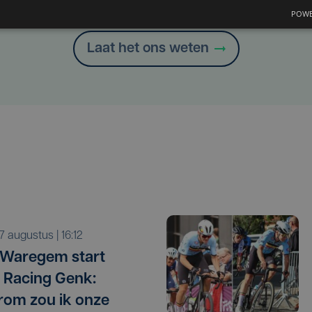
Heb je een taal- of schrijffout opgemerkt in dit artikel?
POWE
Laat het ons weten
r 7 augustus | 16:12
 Waregem start
 Racing Genk:
om zou ik onze