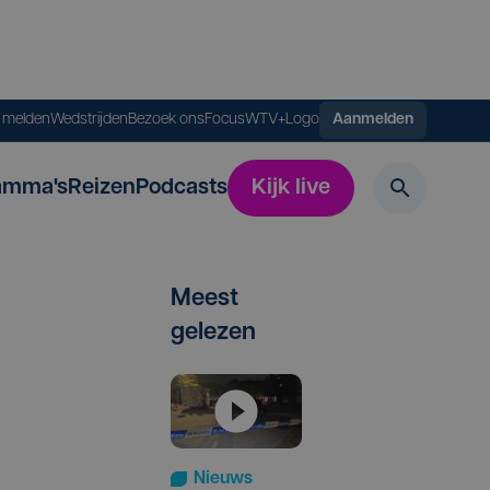
s melden
Wedstrijden
Bezoek ons
FocusWTV+
Logo
Aanmelden
amma's
Reizen
Podcasts
Kijk live
Meest
gelezen
Nieuws