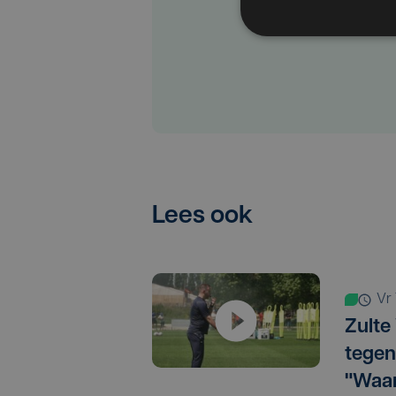
Lees ook
v
Zulte
tegen
"Waar