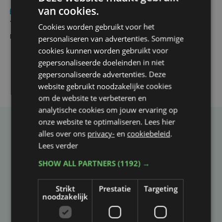
van cookies.
Nieuws
do 6 augustus | 21:30
Yaro (19), slachtoffer van vechtpartij, is na
Cookies worden gebruikt voor het
maandenlange coma overleden
personaliseren van advertenties. Sommige
cookies kunnen worden gebruikt voor
gepersonaliseerde doeleinden in niet
gepersonaliseerde advertenties. Deze
website gebruikt noodzakelijke cookies
om de website te verbeteren en
analytische cookies om jouw ervaring op
onze website te optimaliseren. Lees hier
Taalfout opgemerkt?
alles over ons
privacy-
en
cookiebeleid
.
Lees verder
Heb je een taal- of schrijffout opgemerkt in dit
SHOW ALL PARTNERS
(1192) →
artikel?
Strikt
Prestatie
Targeting
Laat het ons weten
noodzakelijk