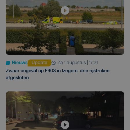
Nieuws
Update
za 1 augustus | 17:21
Zwaar ongeval op E403 in Izegem: drie rijstroken
afgesloten