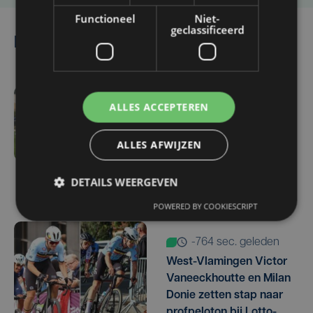
Functioneel
Niet-
geclassificeerd
Lees ook
ALLES ACCEPTEREN
-884 sec. geleden
Zulte Waregem start
tegen Racing Genk:
ALLES AFWIJZEN
"Waarom zou ik onze
ambitie beperken?"
DETAILS WEERGEVEN
POWERED BY COOKIESCRIPT
-764 sec. geleden
West-Vlamingen Victor
Vaneeckhoutte en Milan
Donie zetten stap naar
profpeloton bij Lotto-