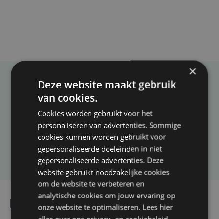
×
Deze website maakt gebruik
Taalfout opgemerkt?
van cookies.
Heb je een taal- of schrijffout opgemerkt in dit
Cookies worden gebruikt voor het
artikel?
personaliseren van advertenties. Sommige
cookies kunnen worden gebruikt voor
gepersonaliseerde doeleinden in niet
Laat het ons weten
gepersonaliseerde advertenties. Deze
website gebruikt noodzakelijke cookies
om de website te verbeteren en
analytische cookies om jouw ervaring op
Lees ook
onze website te optimaliseren. Lees hier
alles over ons
privacy-
en
cookiebeleid
.