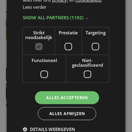
Lees verder
SHOW ALL PARTNERS
(1192) →
vr 7 augustus | 16:12
Zulte Waregem start
Strikt
Prestatie
Targeting
tegen Racing Genk:
noodzakelijk
"Waarom zou ik onze
ambitie beperken?"
Functioneel
Niet-
geclassificeerd
vr 7 augustus | 16:10
West-Vlamingen Victor
Vaneeckhoutte en Milan
ALLES ACCEPTEREN
Donie zetten stap naar
profpeloton bij Lotto-
Intermarché
ALLES AFWIJZEN
DETAILS WEERGEVEN