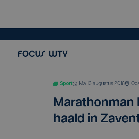
Sport
ma 13 augustus 2018
Oo
Mara­thon­man
haald in Zave