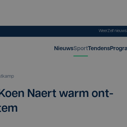
Weer
Zelf nieuw
Nieuws
Sport
Tendens
Progr
stkamp
 Koen Naert warm ont­
ntem