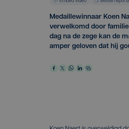
Embed video
Bestel report
Medaillewinnaar Koen Na
verwelkomd door familie
dag na de zege kan de m
amper geloven dat hij go
Koen Naert is overweldigd d