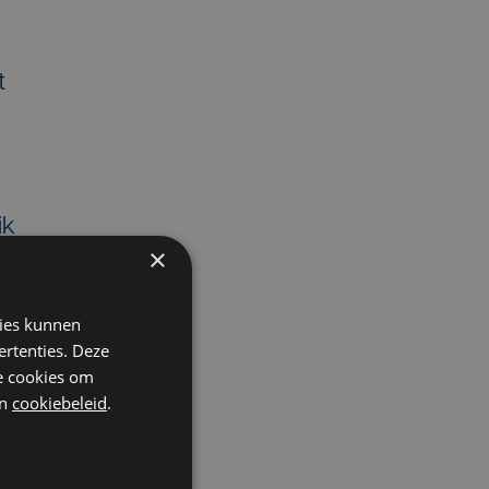
t
ik
×
d
kies kunnen
ertenties. Deze
,
he cookies om
n
cookiebeleid
.
r