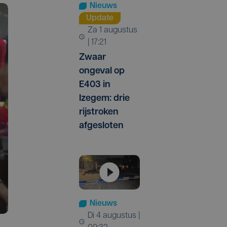
Nieuws
Update
za 1 augustus
| 17:21
Zwaar
ongeval op
E403 in
Izegem: drie
rijstroken
afgesloten
Nieuws
di 4 augustus |