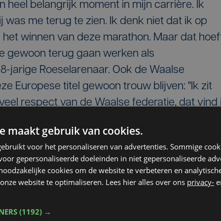
een heel belangrijk moment in mijn carrière. Ik
j was me terug te zien. Ik denk niet dat ik op
a het winnen van deze marathon. Maar dat hoef
ière gewoon terug gaan werken als
28-jarige Roeselarenaar. Ook de Waalse
ze Europese titel gewoon trouw blijven: "Ik zit
l veel respect van de Waalse federatie, dat vind 
 veel vrijheid."
e maakt gebruik van cookies.
g bij Topsport Vlaanderen, wil Naert niet gezeg
ebruikt voor het personaliseren van advertenties. Sommige coo
oor gepersonaliseerde doeleinden in niet gepersonaliseerde adv
etje anders. Ik voelde daar wel iets meer druk
 noodzakelijke cookies om de website te verbeteren en analytisc
leid dat ze daar volgen. Ik neem er alleszins
onze website te optimaliseren. Lees hier alles over ons
privacy-
e
uzes zijn gemaakt, de mensen konden daar toen
zou gebeuren." De felicitaties van Vlaams ministe
TNERS
(1192) →