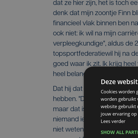
dat ze hier zijn, het is toch 
denk dat mijn zoontje Finn bli
financieel vlak binnen ben n
ook niet: ik wil na mijn carr
verpleegkundige", aldus de 
topsportfederatiewil hij na de
goed waar ik zit. Ik krijg hee
heel belangrijk. Ik krijg er ook
Deze websit
Dat hij dat respect niet kree
Cookies worden g
worden gebruikt v
hebben. "Daar was het een be
website gebruikt
maar dat is nu eenmaal het be
jouw ervaring op 
niemand iets kwalijk. De ke
Lees verder
niet weten wat er in Berlijn 
SHOW ALL PAR