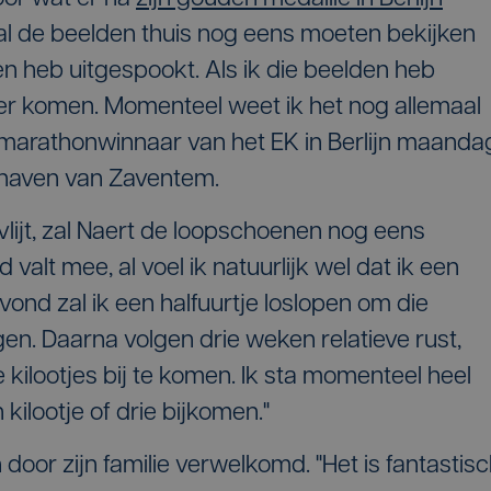
zal de beelden thuis nog eens moeten bekijken
en heb uitgespookt. Als ik die beelden heb
eer komen. Momenteel weet ik het nog allemaal
e marathonwinnaar van het EK in Berlijn maanda
hthaven van Zaventem.
ervlijt, zal Naert de loopschoenen nog eens
valt mee, al voel ik natuurlijk wel dat ik een
nd zal ik een halfuurtje loslopen om die
ijgen. Daarna volgen drie weken relatieve rust,
 kilootjes bij te komen. Ik sta momenteel heel
kilootje of drie bijkomen."
door zijn familie verwelkomd. "Het is fantastis