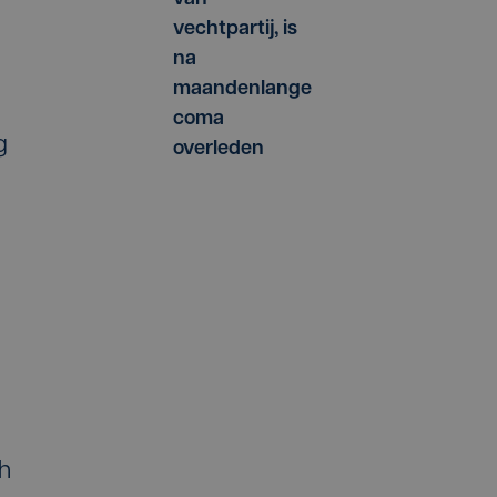
vechtpartij, is
na
maandenlange
coma
g
overleden
ch