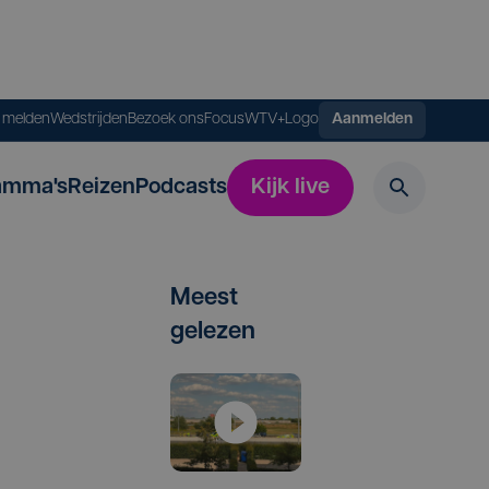
s melden
Wedstrijden
Bezoek ons
FocusWTV+
Logo
Aanmelden
amma's
Reizen
Podcasts
Kijk live
Meest
gelezen