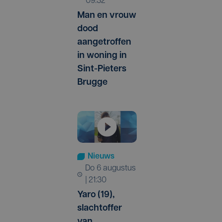
09:32
Man en vrouw
dood
aangetroffen
in woning in
Sint-Pieters
Brugge
Nieuws
do 6 augustus
| 21:30
Yaro (19),
slachtoffer
van