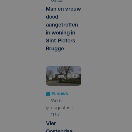
09:32
Man en vrouw
dood
aangetroffen
in woning in
Sint-Pieters
Brugge
Nieuws
wo 5
augustus |
11:57
Vier
Oostendse