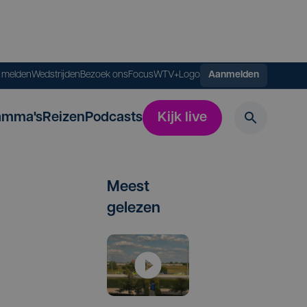
s melden
Wedstrijden
Bezoek ons
FocusWTV+
Logo
Aanmelden
amma's
Reizen
Podcasts
Kijk live
Meest
gelezen