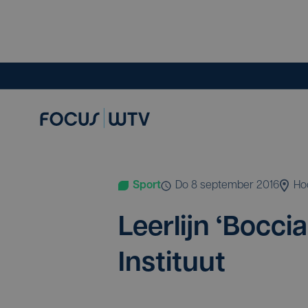
Sport
do 8 september 2016
Ho
Leer­lijn
‘
Boc­cia
Instituut