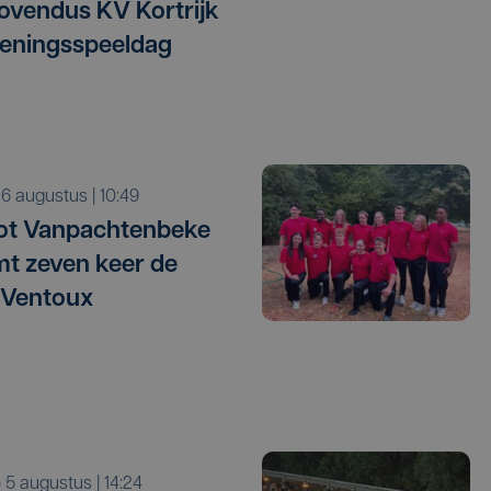
vendus KV Kortrijk
eningsspeeldag
o 6 augustus | 10:49
ot Vanpachtenbeke
mt zeven keer de
 Ventoux
o 5 augustus | 14:24