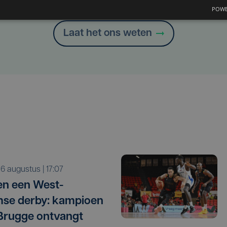
Heb je een taal- of schrijffout opgemerkt in dit artikel?
POWE
Laat het ons weten
o 6 augustus | 17:07
n een West-
se derby: kampioen
Brugge ontvangt