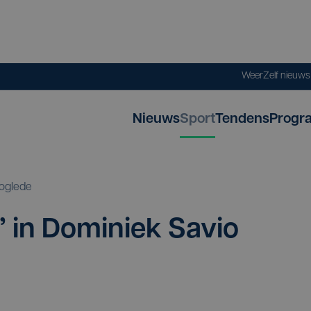
Weer
Zelf nieuw
Nieuws
Sport
Tendens
Progr
oglede
’ in Domi­niek Savio