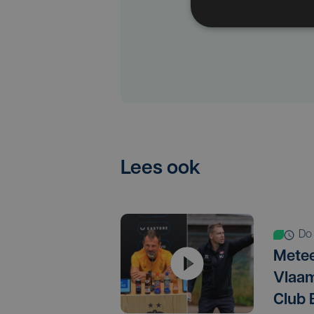
Lees ook
d
Metee
Vlaam
Club 