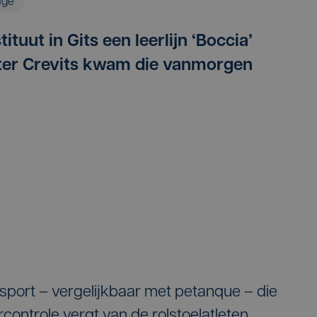
age
ituut in Gits een leerlijn ‘Boccia’
ter Crevits kwam die vanmorgen
sport – vergelijkbaar met petanque – die
rcontrole vergt van de rolstoelatleten.