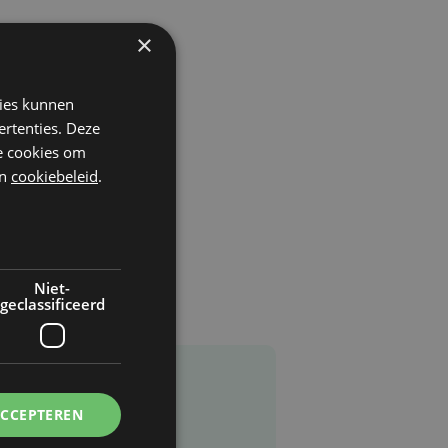
×
kies kunnen
ertenties. Deze
he cookies om
n
cookiebeleid
.
Niet-
geclassificeerd
ACCEPTEREN