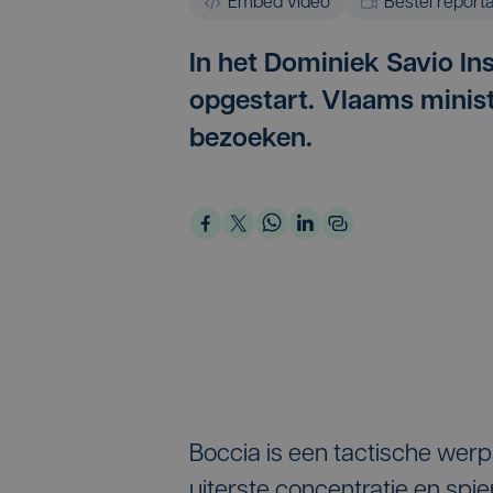
Embed video
Bestel report
In het Dominiek Savio Inst
opgestart. Vlaams minis
bezoeken.
Boccia is een tactische werp
uiterste concentratie en spie