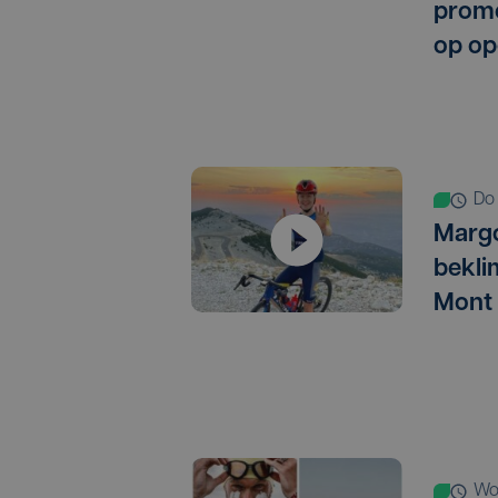
promo
op op
d
Marg
bekli
Mont
w