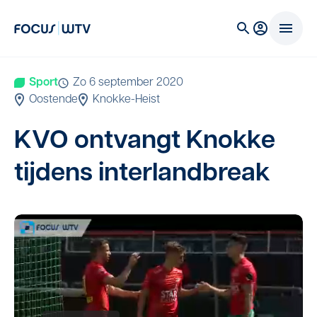
Sport
zo 6 september 2020
Oostende
Knokke-Heist
KVO
ont­vangt Knok­ke
tij­dens interlandbreak