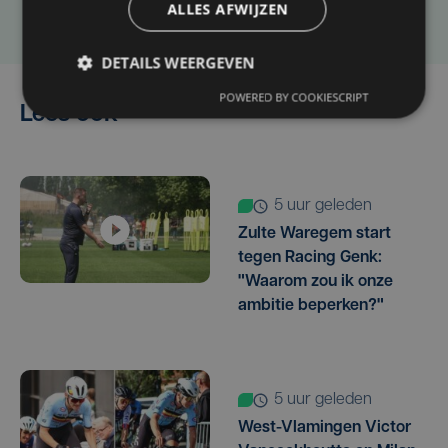
Laat het ons weten
ALLES AFWIJZEN
DETAILS WEERGEVEN
POWERED BY COOKIESCRIPT
Lees ook
5 uur geleden
Zulte Waregem start
tegen Racing Genk:
"Waarom zou ik onze
ambitie beperken?"
5 uur geleden
West-Vlamingen Victor