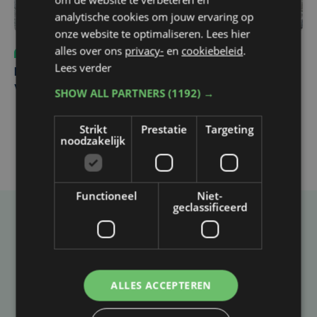
analytische cookies om jouw ervaring op
onze website te optimaliseren. Lees hier
alles over ons
privacy-
en
cookiebeleid
.
Sport
do 6 augustus | 10:49
Lees verder
Margot Vanpachtenbeke beklimt zeven keer de Mont
Ventoux
SHOW ALL PARTNERS
(1192) →
Strikt
Prestatie
Targeting
noodzakelijk
Functioneel
Niet-
geclassificeerd
Taalfout opgemerkt?
Heb je een taal- of schrijffout opgemerkt in dit
artikel?
ALLES ACCEPTEREN