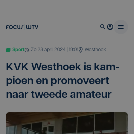
Sport
zo 28 april 2024 | 19:01
Westhoek
KVK
West­hoek is kam­
pi­oen en pro­mo­veert
naar twee­de amateur