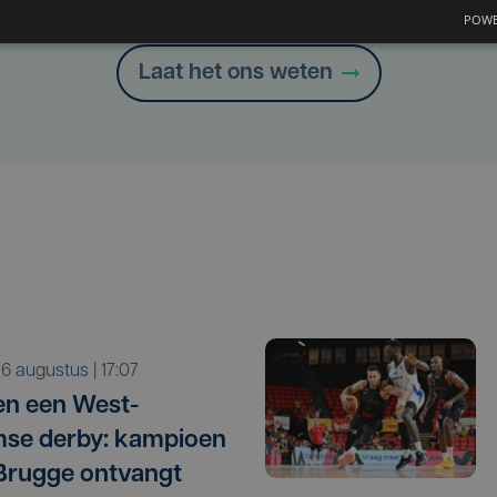
Heb je een taal- of schrijffout opgemerkt in dit artikel?
POWE
Laat het ons weten
o 6 augustus | 17:07
n een West-
se derby: kampioen
Brugge ontvangt