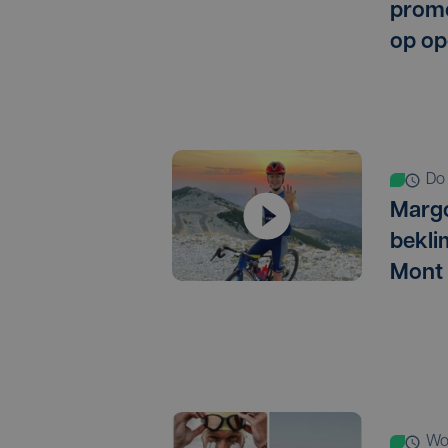
promo
op op
d
Marg
bekli
Mont
w