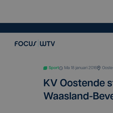
Sport
ma 18 januari 2016
Oost
KV
Oos­ten­de s
Waasland-Bev