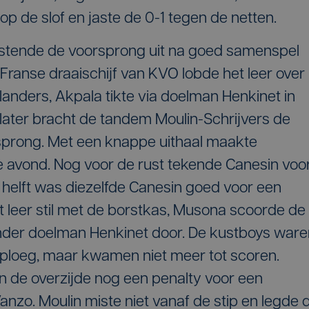
op de slof en jaste de 0-1 tegen de netten.
ostende de voorsprong uit na goed samenspel
 Franse draaischijf van KVO lobde het leer over
anders, Akpala tikte via doelman Henkinet in
n later bracht de tandem Moulin-Schrijvers de
prong. Met een knappe uithaal maakte
e avond. Nog voor de rust tekende Canesin voo
 helft was diezelfde Canesin goed voor een
et leer stil met de borstkas, Musona scoorde de
nder doelman Henkinet door. De kustboys ware
e ploeg, maar kwamen niet meer tot scoren.
 de overzijde nog een penalty voor een
nzo. Moulin miste niet vanaf de stip en legde 