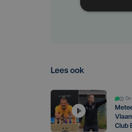
Lees ook
d
Metee
Vlaam
Club 