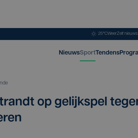
25°C
Weer
Zelf nieuw
Nieuws
Sport
Tendens
Progr
ende
trandt op gelijk­spel tege
eren