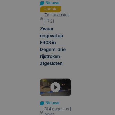
Nieuws
Update
za 1 augustus
| 17:21
Zwaar
ongeval op
E403 in
Izegem: drie
rijstroken
afgesloten
Nieuws
di 4 augustus |