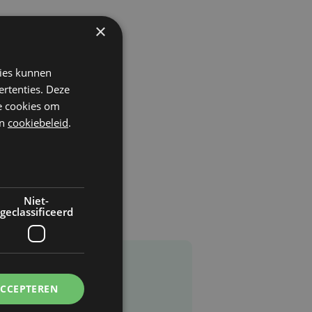
×
kies kunnen
ertenties. Deze
he cookies om
n
cookiebeleid
.
Niet-
geclassificeerd
ACCEPTEREN