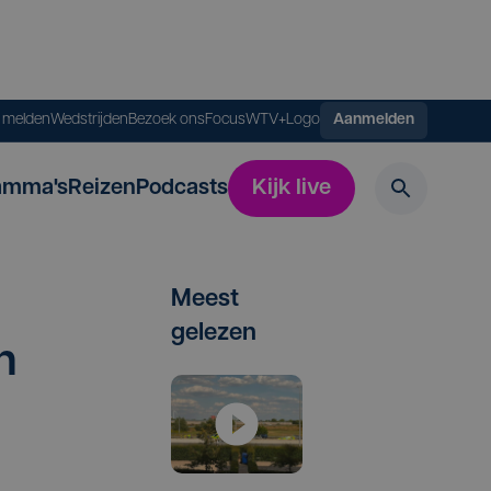
s melden
Wedstrijden
Bezoek ons
FocusWTV+
Logo
Aanmelden
amma's
Reizen
Podcasts
Kijk live
Meest
gelezen
n