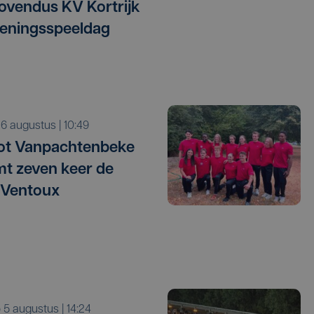
vendus KV Kortrijk
eningsspeeldag
o 6 augustus | 10:49
ot Vanpachtenbeke
mt zeven keer de
 Ventoux
o 5 augustus | 14:24