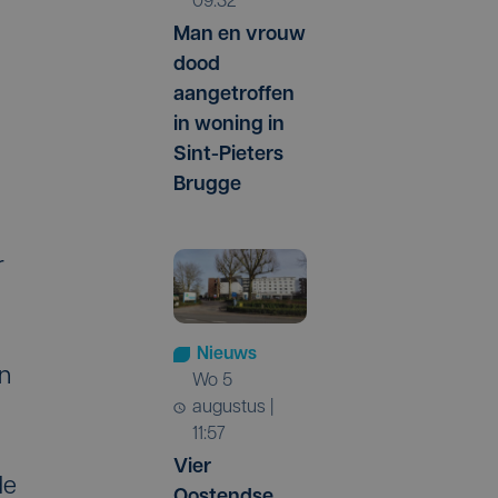
09:32
Man en vrouw
dood
aangetroffen
in woning in
Sint-Pieters
Brugge
r
Nieuws
n
wo 5
augustus |
11:57
Vier
de
Oostendse