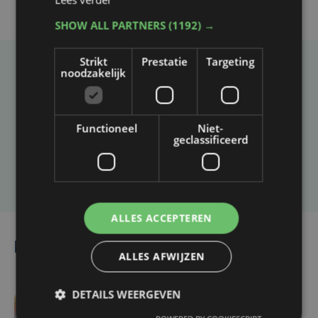
SHOW ALL PARTNERS
(1192) →
Strikt
Prestatie
Targeting
noodzakelijk
Taalfout opgemerkt?
Heb je een taal- of schrijffout opgemerkt in dit
artikel?
Functioneel
Niet-
geclassificeerd
Laat het ons weten
ALLES ACCEPTEREN
Lees ook
ALLES AFWIJZEN
DETAILS WEERGEVEN
-6055 sec. geleden