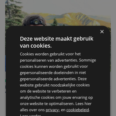
×
Deze website maakt gebruik
van cookies.
Cookies worden gebruikt voor het
personaliseren van advertenties. Sommige
cookies kunnen worden gebruikt voor
gepersonaliseerde doeleinden in niet
gepersonaliseerde advertenties. Deze
Sport
do 30 juli | 17:04
website gebruikt noodzakelijke cookies
Karel Sabbe hervat recordpoging na ziekenhuisbezoek:
om de website te verbeteren en
"Blij dat we niet hebben moeten stoppen"
analytische cookies om jouw ervaring op
onze website te optimaliseren. Lees hier
alles over ons
privacy-
en
cookiebeleid
.
Lees verder