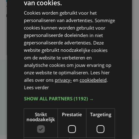
van cookies.
Yaro (19), slachtoffer van vechtpartij, is na
Cookies worden gebruikt voor het
maandenlange coma overleden
personaliseren van advertenties. Sommige
cookies kunnen worden gebruikt voor
gepersonaliseerde doeleinden in niet
gepersonaliseerde advertenties. Deze
website gebruikt noodzakelijke cookies
om de website te verbeteren en
analytische cookies om jouw ervaring op
onze website te optimaliseren. Lees hier
Taalfout opgemerkt?
alles over ons
privacy-
en
cookiebeleid
.
Heb je een taal- of schrijffout opgemerkt in dit
Lees verder
artikel?
SHOW ALL PARTNERS
(1192) →
Strikt
Prestatie
Targeting
Laat het ons weten
noodzakelijk