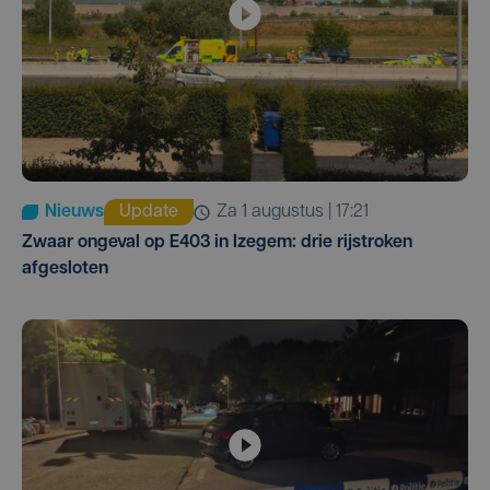
Nieuws
Update
za 1 augustus | 17:21
Zwaar ongeval op E403 in Izegem: drie rijstroken
afgesloten