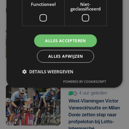
Functioneel
Niet-
geclassificeerd
Lees ook
3 uur geleden
ALLES ACCEPTEREN
Zulte Waregem start
tegen Racing Genk:
ALLES AFWIJZEN
"Waarom zou ik onze
ambitie beperken?"
DETAILS WEERGEVEN
POWERED BY COOKIESCRIPT
4 uur geleden
West-Vlamingen Victor
Vaneeckhoutte en Milan
Donie zetten stap naar
profpeloton bij Lotto-