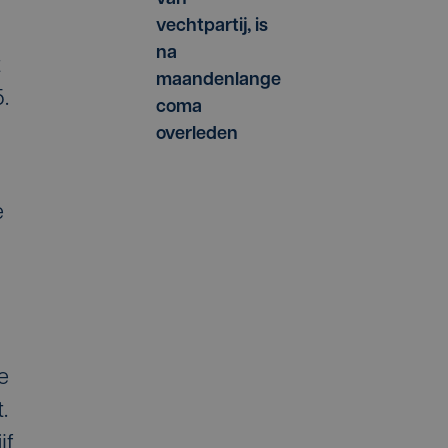
vechtpartij, is
na
t
maandenlange
.
coma
overleden
e
e
.
jf