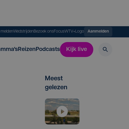
s melden
Wedstrijden
Bezoek ons
FocusWTV+
Logo
Aanmelden
amma's
Reizen
Podcasts
Kijk live
Meest
gelezen