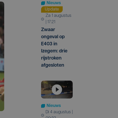
Nieuws
Update
za 1 augustus
| 17:21
Zwaar
ongeval op
E403 in
Izegem: drie
rijstroken
afgesloten
Nieuws
di 4 augustus |