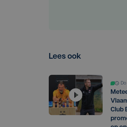
Lees ook
d
Metee
Vlaam
Club 
promo