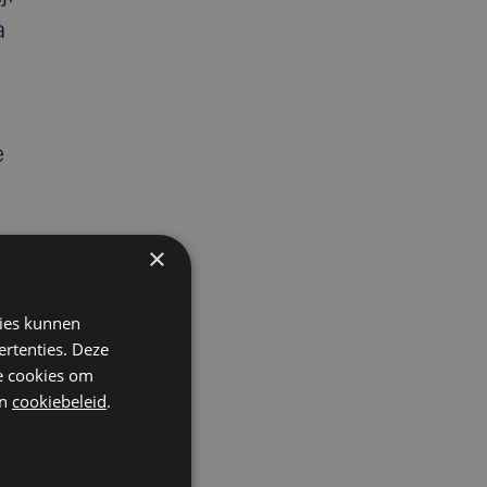
a
e
×
kies kunnen
ertenties. Deze
he cookies om
n
cookiebeleid
.