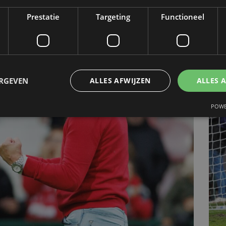
chtste seizoenstart in jaren
Prestatie
Targeting
Functioneel
ERGEVEN
ALLES AFWIJZEN
ALLES 
POWE