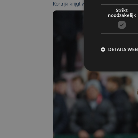
Kortrijk krijgt weer hoop, Club kent sle
Strikt
noodzakelijk
DETAILS WE