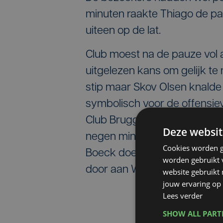
minuten raakte Thiago de paa
uiteen op de lat.
Club moest na de pauze vol 
uitgelezen kans om gelijk te
stip maar Skov Olsen knalde 
symbolisch voor de offensiev
Club Brugge door het verlies
Deze websit
negen minder dan leider Unio
Cookies worden g
Boeck doet onderin een goei
worden gebruikt v
door aan Westerlo.
website gebruikt
jouw ervaring op 
Lees verder
SHOW ALL PAR