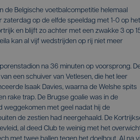
 in de Belgische voetbalcompetitie helemaal
r zaterdag op de elfde speeldag met 1-0 op he
trijk en blijft zo achter met een zwakke 3 op 15
a kan al vijf wedstrijden op rij niet meer
sporenstadion na 36 minuten op voorsprong. D
van een schuiver van Vetlesen, die het leer
anceerde Isaak Davies, waarna de Welshe spits
n rake trap. De Brugse goalie was in de
d weggekomen met geel nadat hij de
buiten de zestien had neergehaald. De Kortrijks
vleid, al deed Club te weinig met het overwicht
 met twee ballen tegen het doelhout. Al na vi