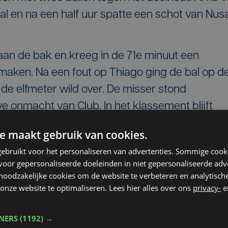
l en na een half uur spatte een schot van Nus
aan de bak en kreeg in de 71e minuut een
 maken. Na een fout op Thiago ging de bal op d
de elfmeter wild over. De misser stond
e onmacht van Club. In het klassement blijft
 hangen op de vijfde plaats met 16 punten,
e maakt gebruik van cookies.
n. Het Kortrijk van de nieuwe coach Glen De
ebruikt voor het personaliseren van advertenties. Sommige coo
e zaak en geeft met 8 punten de rode lantaarn
oor gepersonaliseerde doeleinden in niet gepersonaliseerde adv
 noodzakelijke cookies om de website te verbeteren en analytisc
onze website te optimaliseren. Lees hier alles over ons
privacy-
e
TNERS
(1192) →