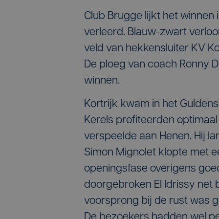
Club Brugge lijkt het winnen
verleerd. Blauw-zwart verloo
veld van hekkensluiter KV Kor
De ploeg van coach Ronny Deil
winnen.
Kortrijk kwam in het Gulden
Kerels profiteerden optimaal 
verspeelde aan Henen. Hij l
Simon Mignolet klopte met ee
openingsfase overigens goe
doorgebroken El Idrissy net 
voorsprong bij de rust was ge
De bezoekers hadden wel pech