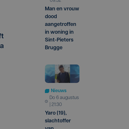
09:32
Man en vrouw
dood
aangetroffen
in woning in
ft
Sint-Pieters
la
Brugge
Nieuws
do 6 augustus
| 21:30
Yaro (19),
slachtoffer
van