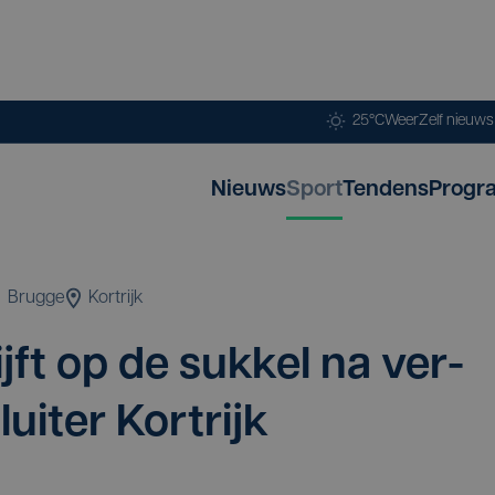
25°C
Weer
Zelf nieuw
Nieuws
Sport
Tendens
Progr
Brugge
Kortrijk
jft op de suk­kel na ver­
lui­ter Kortrijk