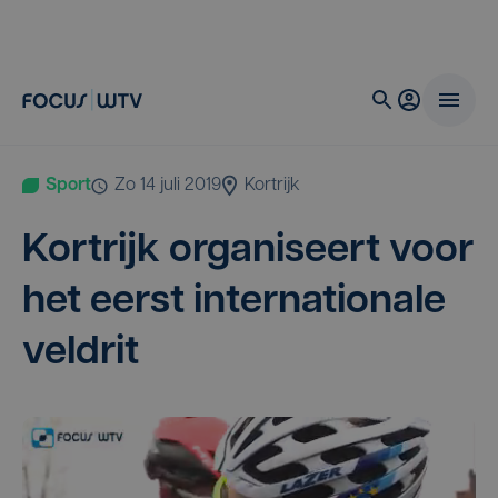
Sport
zo 14 juli 2019
Kortrijk
Kort­rijk orga­ni­seert voor
het eerst inter­na­ti­o­na­le
veldrit