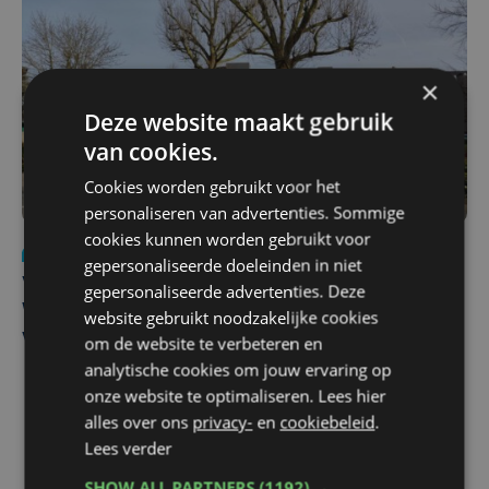
×
Deze website maakt gebruik
van cookies.
Cookies worden gebruikt voor het
personaliseren van advertenties. Sommige
cookies kunnen worden gebruikt voor
Nieuws
wo 5 augustus | 11:57
gepersonaliseerde doeleinden in niet
Vier Oostendse gynaecologen versterken dienst in AZ
gepersonaliseerde advertenties. Deze
West, dat ook een nieuwe voltijdse gynaecoloog
website gebruikt noodzakelijke cookies
verwelkomt
om de website te verbeteren en
analytische cookies om jouw ervaring op
onze website te optimaliseren. Lees hier
alles over ons
privacy-
en
cookiebeleid
.
Lees verder
SHOW ALL PARTNERS
(1192) →