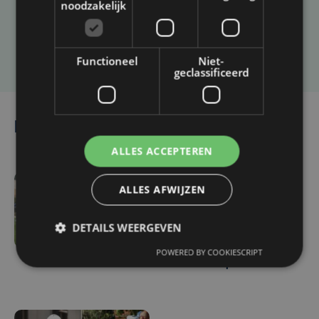
artikel?
noodzakelijk
Laat het ons weten
Functioneel
Niet-
geclassificeerd
Lees ook
ALLES ACCEPTEREN
ALLES AFWIJZEN
vr 7 augustus | 16:12
Zulte Waregem start
DETAILS WEERGEVEN
tegen Racing Genk:
"Waarom zou ik onze
POWERED BY COOKIESCRIPT
ambitie beperken?"