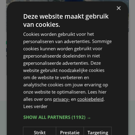
×
Deze website maakt gebruik
van cookies.
Cookies worden gebruikt voor het
personaliseren van advertenties. Sommige
Sport
do 6 augustus | 10:49
cookies kunnen worden gebruikt voor
Margot Vanpachtenbeke beklimt zeven keer de Mont
gepersonaliseerde doeleinden in niet
Ventoux
gepersonaliseerde advertenties. Deze
website gebruikt noodzakelijke cookies
om de website te verbeteren en
analytische cookies om jouw ervaring op
onze website te optimaliseren. Lees hier
alles over ons
privacy-
en
cookiebeleid
.
Lees verder
Taalfout opgemerkt?
SHOW ALL PARTNERS
(1192) →
Heb je een taal- of schrijffout opgemerkt in dit
Strikt
Prestatie
Targeting