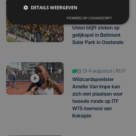
DETAILS WEERGEVEN
wo 5 augustus | 07:48
POWERED BY COOKIESCRIPT
Champions League:
Union blijft steken op
gelijkspel in Batimont
Solar Park in Oostende
di 4 augustus | 16:01
Wildcardspeelster
Amélie Van Impe kan
zich niet plaatsen voor
tweede ronde op ITF
W75-toernooi van
Koksijde