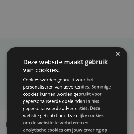
×
Taalfout opgemerkt?
Deze website maakt gebruik
Heb je een taal- of schrijffout opgemerkt in dit
van cookies.
artikel?
Cookies worden gebruikt voor het
personaliseren van advertenties. Sommige
Laat het ons weten
cookies kunnen worden gebruikt voor
gepersonaliseerde doeleinden in niet
gepersonaliseerde advertenties. Deze
website gebruikt noodzakelijke cookies
om de website te verbeteren en
Lees ook
analytische cookies om jouw ervaring op