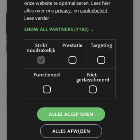
onze website te optimaliseren. Lees hier
alles over ons
privacy-
en
cookiebeleid
.
Lees verder
4 uur geleden
Vijf West-Vlaamse
SHOW ALL PARTNERS
(1192) →
gymnasten mogen zich
opmaken voor EK
Strikt
Prestatie
Targeting
noodzakelijk
toestelturnen
Functioneel
Niet-
geclassificeerd
7 uur geleden
Matthieu Bonne wil
opnieuw wereldrecord
oceanswim verbreken:
"zonder pauzes of
ALLES ACCEPTEREN
slapen"
ALLES AFWIJZEN