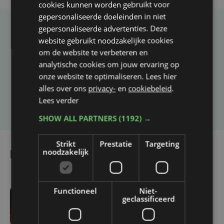
cookies kunnen worden gebruikt voor
gepersonaliseerde doeleinden in niet
gepersonaliseerde advertenties. Deze
Taalfout opgemerkt?
website gebruikt noodzakelijke cookies
om de website te verbeteren en
Heb je een taal- of schrijffout opgemerkt in dit
analytische cookies om jouw ervaring op
artikel?
onze website te optimaliseren. Lees hier
alles over ons
privacy-
en
cookiebeleid
.
Laat het ons weten
Lees verder
SHOW ALL PARTNERS
(1192) →
Strikt
Prestatie
Targeting
noodzakelijk
Lees ook
Functioneel
Niet-
geclassificeerd
-2145 sec. geleden
BNXT League : Kortrijk