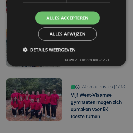
haalt Britse spelverdeler
Amin Adamu aan boord
ALLES ACCEPTEREN
ALLES AFWIJZEN
4 uur geleden
Margot Vanpachtenbeke
DETAILS WEERGEVEN
beklimt zeven keer de
Mont Ventoux
POWERED BY COOKIESCRIPT
wo 5 augustus | 17:13
Vijf West-Vlaamse
gymnasten mogen zich
opmaken voor EK
toestelturnen