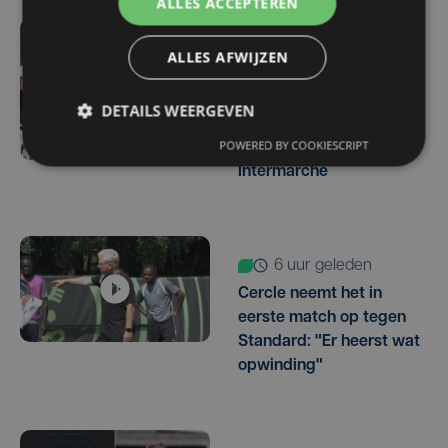
ALLES ACCEPTEREN
1 uur geleden
ALLES AFWIJZEN
West-Vlamingen Victor
Vaneeckhoutte en Milan
DETAILS WEERGEVEN
Donie zetten stap naar
POWERED BY COOKIESCRIPT
profpeloton bij Lotto-
Intermarché
6 uur geleden
Cercle neemt het in
eerste match op tegen
Standard: "Er heerst wat
opwinding"