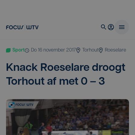
Sport
do 16 november 2017
Torhout
Roeselare
Knack Roe­se­la­re droogt
Tor­hout af met
0
–
3