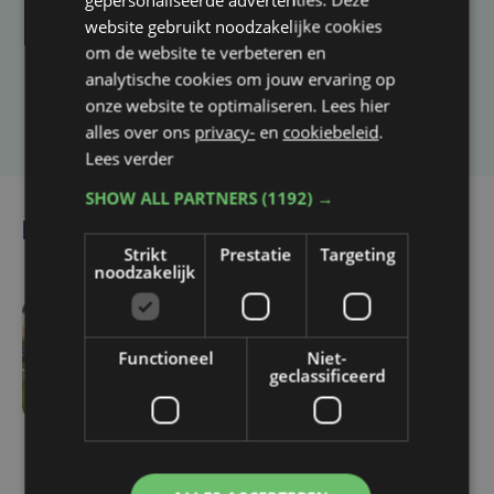
Heb je een taal- of schrijffout opgemerkt in dit
website gebruikt noodzakelijke cookies
artikel?
om de website te verbeteren en
analytische cookies om jouw ervaring op
onze website te optimaliseren. Lees hier
Laat het ons weten
alles over ons
privacy-
en
cookiebeleid
.
Lees verder
SHOW ALL PARTNERS
(1192) →
Lees ook
Strikt
Prestatie
Targeting
noodzakelijk
1 uur geleden
Functioneel
Niet-
Zulte Waregem start
geclassificeerd
tegen Racing Genk:
"Waarom zou ik onze
ambitie beperken?"