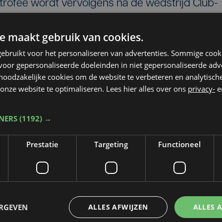
ofee wordt vervolgens na de wedstrijd Club-
ndigd in een traditionele podiumceremonie.
e maakt gebruik van cookies.
nderdagavond voor de twintigste keer tot
ebruikt voor het personaliseren van advertenties. Sommige coo
lijkspel op het veld van KV Mechelen.
oor gepersonaliseerde doeleinden in niet gepersonaliseerde adv
 noodzakelijke cookies om de website te verbeteren en analytisc
onze website te optimaliseren. Lees hier alles over ons
privacy-
e
TNERS
(1192) →
 Kampioen 2026
Prestatie
Targeting
Functioneel
ERGEVEN
ALLES AFWIJZEN
ALLES 
Taalfout opgemerkt?