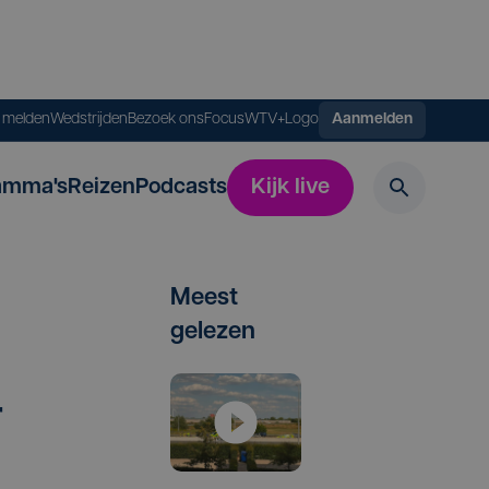
s melden
Wedstrijden
Bezoek ons
FocusWTV+
Logo
Aanmelden
amma's
Reizen
Podcasts
Kijk live
Meest
gelezen
r