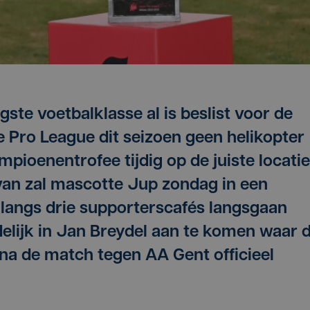
ogste voetbalklasse al is beslist voor de
e Pro League dit seizoen geen helikopter
pioenentrofee tijdig op de juiste locatie
arvan zal mascotte Jup zondag in een
o" langs drie supporterscafés langsgaan
delijk in Jan Breydel aan te komen waar 
na de match tegen AA Gent officieel