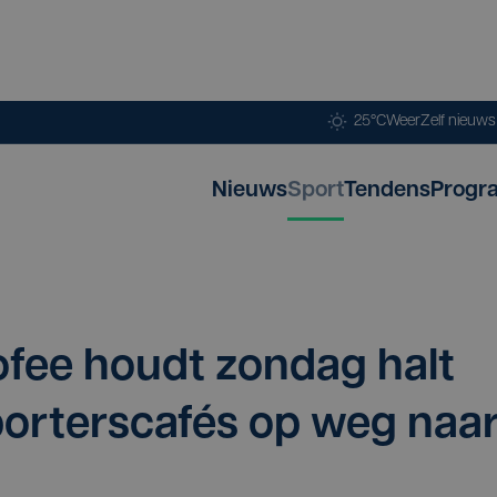
25°C
Weer
Zelf nieuw
Nieuws
Sport
Tendens
Progr
o­fee houdt zon­dag halt
por­ters­ca­fés op weg naa