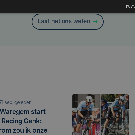
Heb je een taal- of schrijffout opgemerkt in dit artikel?
POWE
Laat het ons weten
171 sec. geleden
 Waregem start
 Racing Genk:
om zou ik onze