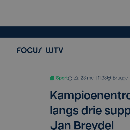
Sport
za 23 mei | 11:38
Brugge
Kam­pi­oe­nen­tr
langs drie sup­
Jan Breydel