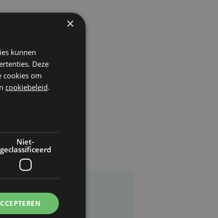
×
kies kunnen
ertenties. Deze
he cookies om
n
cookiebeleid
.
Niet-
geclassificeerd
ACCEPTEREN