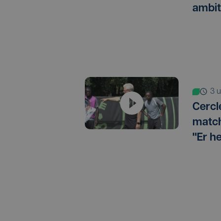
ambit
3
Cercl
match
"Er h