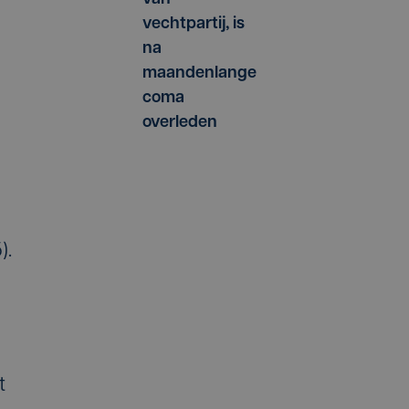
vechtpartij, is
na
maandenlange
coma
overleden
).
t