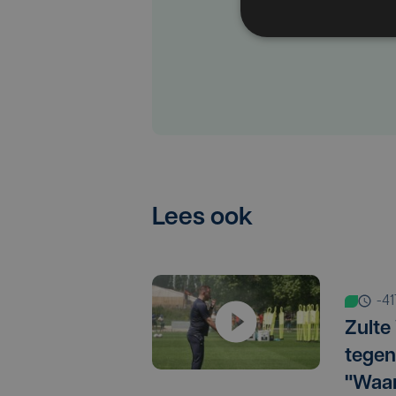
Lees ook
-4
Zulte
tegen
"Waar