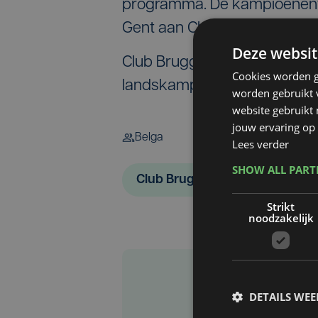
programma. De kampioenentr
Gent aan Club Brugge overha
Deze websit
Club Brugge kroonde zich do
Cookies worden g
landskampioen na een 2-2-ge
worden gebruikt v
website gebruikt
jouw ervaring op 
Belga
Lees verder
SHOW ALL PAR
Club Brugge
Club Brugge
Strikt
noodzakelijk
DETAILS WE