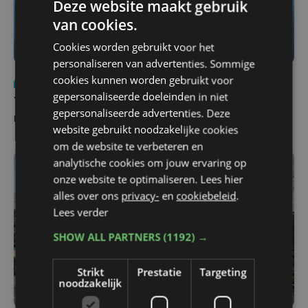
Deze website maakt gebruik
van cookies.
Cookies worden gebruikt voor het
personaliseren van advertenties. Sommige
cookies kunnen worden gebruikt voor
Nieuws
do 6 augustus | 21:30
gepersonaliseerde doeleinden in niet
Yaro (19), slachtoffer van vechtpartij, is na
gepersonaliseerde advertenties. Deze
maandenlange coma overleden
website gebruikt noodzakelijke cookies
om de website te verbeteren en
analytische cookies om jouw ervaring op
onze website te optimaliseren. Lees hier
alles over ons
privacy-
en
cookiebeleid
.
Lees verder
SHOW ALL PARTNERS
(1192) →
Strikt
Prestatie
Targeting
noodzakelijk