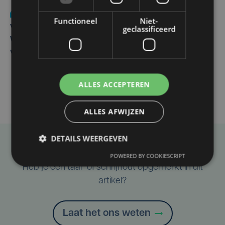
Nieuws
wo 5 augustus | 11:57
Functioneel
Niet-
geclassificeerd
Vier Oostendse gynaecologen versterken dienst in AZ
West, dat ook een nieuwe voltijdse gynaecoloog
verwelkomt
ALLES ACCEPTEREN
ALLES AFWIJZEN
DETAILS WEERGEVEN
Taalfout opgemerkt?
POWERED BY COOKIESCRIPT
Heb je een taal- of schrijffout opgemerkt in dit
artikel?
Laat het ons weten