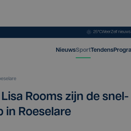
25°C
Weer
Zelf nieuw
Nieuws
Sport
Tendens
Progr
oeselare
n Lisa Rooms zijn de snel­
p in Roeselare