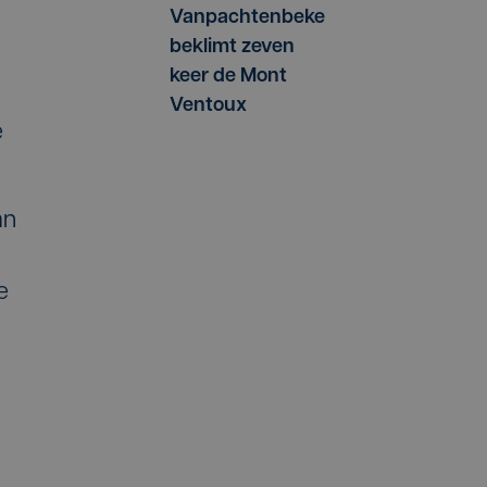
Vanpachtenbeke
beklimt zeven
keer de Mont
Ventoux
e
an
e