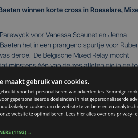
Baeten winnen korte cross in Roeselare, Mix
 Parewyck voor Vanessa Scaunet en Jenna
Baeten het in een prangend spurtje voor Rube
was derde. De Belgische Mixed Relay mocht
t minstens één van de zes atleten die in de t
in de Europese top 35 stond, en dat was het
e maakt gebruik van cookies.
e aflossingsploeg voor Turijn bestaat uit
ebruikt voor het personaliseren van advertenties. Sommige coo
vrouwen en Baeten en Verheyden bij de
oor gepersonaliseerde doeleinden in niet gepersonaliseerde adv
n mee naar het EK als reserven.
 noodzakelijke cookies om de website te verbeteren en analytisc
onze website te optimaliseren. Lees hier alles over ons
privacy-
e
K
TNERS
(1192) →
gens junioren heeft zich vandaag bij de CrossC