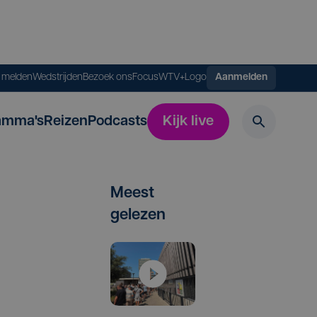
s melden
Wedstrijden
Bezoek ons
FocusWTV+
Logo
Aanmelden
amma's
Reizen
Podcasts
Kijk live
Meest
gelezen