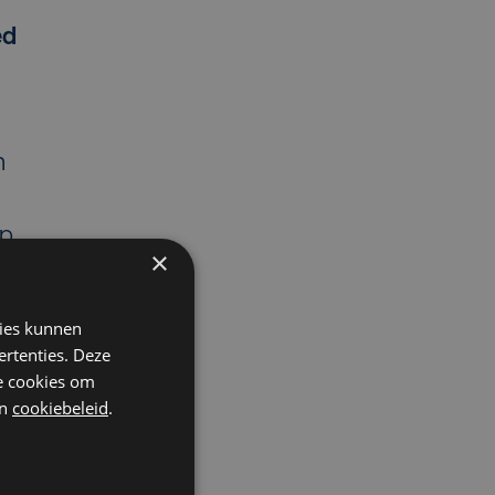
ed
n
op
×
kies kunnen
ertenties. Deze
he cookies om
n
cookiebeleid
.
up