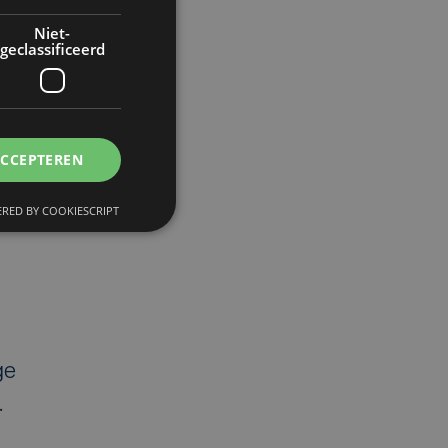
Niet-
geclassificeerd
ën
ACCEPTEREN
ah
RED BY COOKIESCRIPT
ge
.