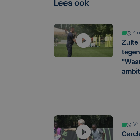
Lees ook
4
Zulte
tegen
"Waar
ambit
v
Cercl