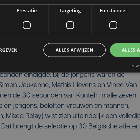
oeg van vier atleten geplaatst voor het EK
Prestatie
Targeting
Functioneel
rijn. De selectiecriteria waren duidelijk: als de
conden van de winaar finishte, mocht een
eten naar het EK. In geen van de twee categorie
ERGEVEN
ALLES AFWIJZEN
ALLES 
t, voor Marie Bilo, Charlotte Penneman en Hann
POWE
econden eindigde. Bij de jongens waren de
r Simon Jeukenne, Mathis Lievens en Vince Van
nnen de 30 seconden van Konteh. In alle zeven
es en jongens, beloften vrouwen en mannen,
Mixed Relay) wist zich uiteindelijk een volledi
. Dat brengt de selectie op 30 Belgische atleten