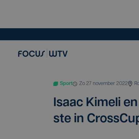
Sport
zo 27 november 2022
R
Isaac Kime­li e
ste in Cross­Cu