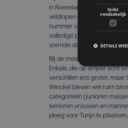
in Roeselare een volledige pl
Strikt
noodzakelijk
veldlopen op 11 december in Tu
nummer vier binnen de 30 se
volledige ploeg van vier atl
vormde dat een probleem.
DETAILS WE
Bij de meisjes won Julie Voe
Enkels, die op amper acht s
verschillen iets groter, maa
Winckel bleven wel ruim bin
categorieën (junioren meisj
senioren vrouwen en mannen, 
ploeg voor Turijn te plaatsen