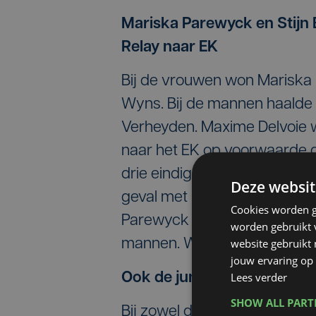
Mariska Parewyck en Stijn 
Relay naar EK
Bij de vrouwen won Mariska
Wyns. Bij de mannen haalde 
Verheyden. Maxime Delvoie 
naar het EK op voorwaarde da
drie eindigden vorige zomer 
Deze websit
geval met Ruben Verheyden. D
Cookies worden g
Parewyck en Scaunet bij de 
worden gebruikt v
mannen. Wyns en Delvoie gaa
website gebruikt
jouw ervaring op 
Ook de junioren naar het E
Lees verder
SHOW ALL PAR
Bij zowel de meisjes als jon