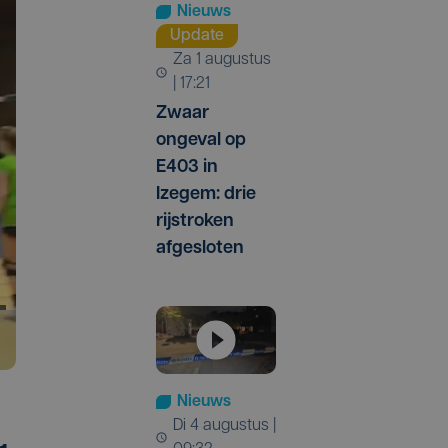
Nieuws
Update
za 1 augustus
| 17:21
Zwaar
ongeval op
E403 in
Izegem: drie
rijstroken
afgesloten
Nieuws
di 4 augustus |