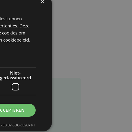
×
kies kunnen
ertenties. Deze
he cookies om
n
cookiebeleid
.
Niet-
geclassificeerd
ACCEPTEREN
RED BY COOKIESCRIPT