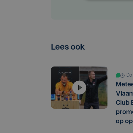
Lees ook
d
Metee
Vlaam
Club 
promo
op op