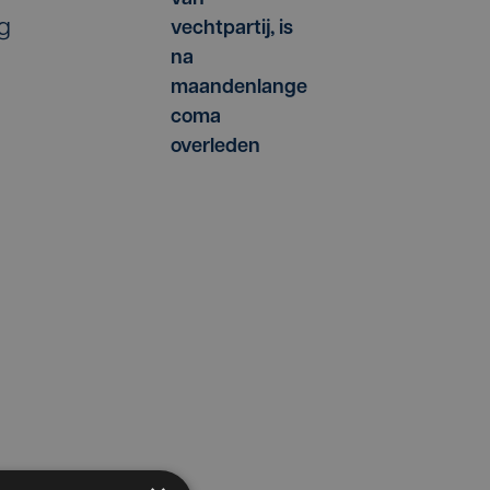
og
vechtpartij, is
na
maandenlange
coma
overleden