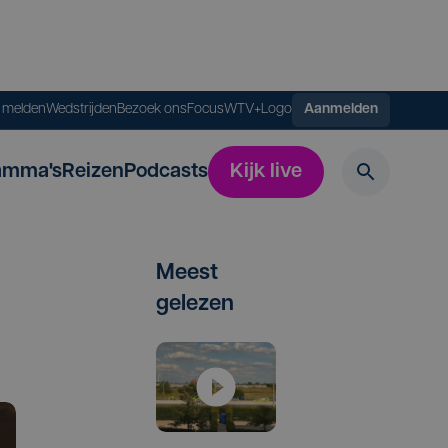
s melden
Wedstrijden
Bezoek ons
FocusWTV+
Logo
Aanmelden
amma's
Reizen
Podcasts
Kijk live
Meest
gelezen