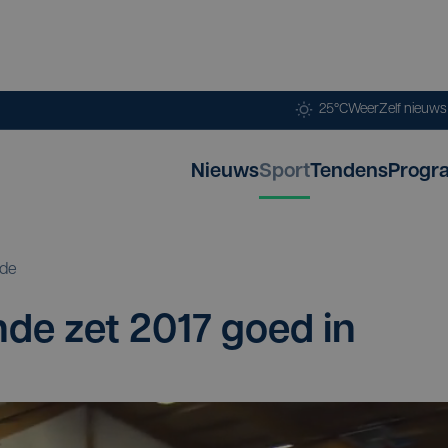
25°C
Weer
Zelf nieuw
Nieuws
Sport
Tendens
Progr
de
n­de zet
2017
goed in