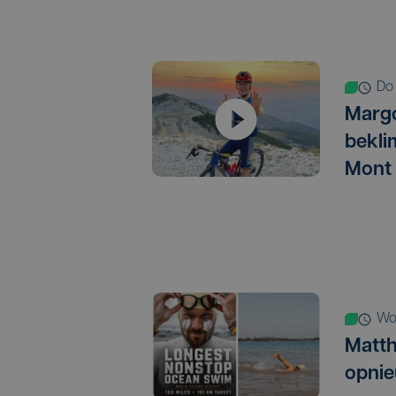
d
Marg
bekli
Mont
w
Matth
opnie