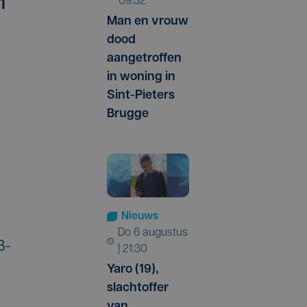
09:32
1
Man en vrouw
dood
aangetroffen
in woning in
Sint-Pieters
Brugge
Nieuws
do 6 augustus
3-
| 21:30
Yaro (19),
slachtoffer
van