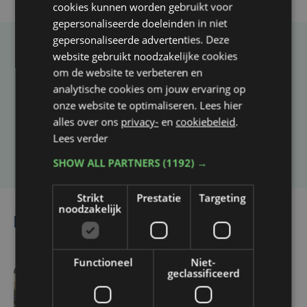
cookies kunnen worden gebruikt voor
gepersonaliseerde doeleinden in niet
gepersonaliseerde advertenties. Deze
website gebruikt noodzakelijke cookies
Taalfout opgemerkt?
om de website te verbeteren en
Heb je een taal- of schrijffout opgemerkt in dit
analytische cookies om jouw ervaring op
artikel?
onze website te optimaliseren. Lees hier
alles over ons
privacy-
en
cookiebeleid
.
Lees verder
Laat het ons weten
SHOW ALL PARTNERS
(1192) →
Strikt
Prestatie
Targeting
noodzakelijk
Lees ook
Functioneel
Niet-
geclassificeerd
vr 7 augustus | 16:12
Zulte Waregem start