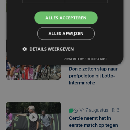
tegen Racing Genk:
"Waarom zou ik onze
ALLES ACCEPTEREN
ambitie beperken?"
ALLES AFWIJZEN
vr 7 augustus | 16:10
DETAILS WEERGEVEN
West-Vlamingen Victor
POWERED BY COOKIESCRIPT
Vaneeckhoutte en Milan
Donie zetten stap naar
profpeloton bij Lotto-
Intermarché
vr 7 augustus | 11:16
Cercle neemt het in
eerste match op tegen