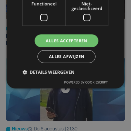
Functioneel
Niet-
geclassificeerd
Nieuws
di 4 augustus | 09:32
Man en vrouw dood aangetroffen in woning in Sint-
ALLES ACCEPTEREN
Pieters Brugge
ALLES AFWIJZEN
DETAILS WEERGEVEN
POWERED BY COOKIESCRIPT
Nieuws
do 6 augustus | 21:30