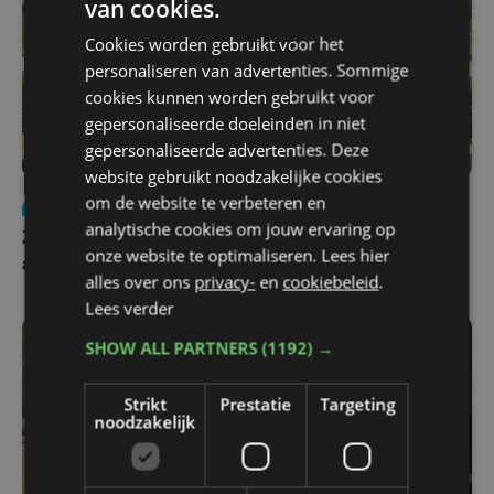
van cookies.
Cookies worden gebruikt voor het
personaliseren van advertenties. Sommige
cookies kunnen worden gebruikt voor
gepersonaliseerde doeleinden in niet
gepersonaliseerde advertenties. Deze
website gebruikt noodzakelijke cookies
om de website te verbeteren en
Nieuws
Update
za 1 augustus | 17:21
analytische cookies om jouw ervaring op
Zwaar ongeval op E403 in Izegem: drie rijstroken
onze website te optimaliseren. Lees hier
afgesloten
alles over ons
privacy-
en
cookiebeleid
.
Lees verder
SHOW ALL PARTNERS
(1192) →
Strikt
Prestatie
Targeting
noodzakelijk