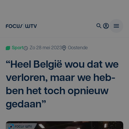
Sport
zo 28 mei 2023
Oostende
“
Heel Bel­gië wou dat we
ver­lo­ren, maar we heb­
ben het toch opnieuw
gedaan”