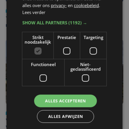
alles over ons
privacy-
en
cookiebeleid
.
Nieuws
do 6 augustus | 21:30
Lees verder
Yaro (19), slachtoffer van vechtpartij, is na
SHOW ALL PARTNERS
(1192) →
maandenlange coma overleden
Strikt
Prestatie
Targeting
noodzakelijk
Functioneel
Niet-
geclassificeerd
ALLES ACCEPTEREN
Nieuws
wo 5 augustus | 11:57
ALLES AFWIJZEN
Vier Oostendse gynaecologen versterken dienst in AZ
West, dat ook een nieuwe voltijdse gynaecoloog