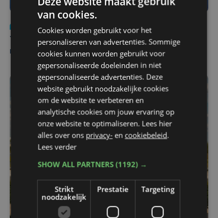
Deze website maakt gebruik
van cookies.
Nieuws
do 6 augustus | 21:30
Cookies worden gebruikt voor het
Yaro (19), slachtoffer van vechtpartij, is na
personaliseren van advertenties. Sommige
maandenlange coma overleden
cookies kunnen worden gebruikt voor
gepersonaliseerde doeleinden in niet
gepersonaliseerde advertenties. Deze
website gebruikt noodzakelijke cookies
om de website te verbeteren en
analytische cookies om jouw ervaring op
onze website te optimaliseren. Lees hier
alles over ons
privacy-
en
cookiebeleid
.
Lees verder
SHOW ALL PARTNERS
(1192) →
Strikt
Prestatie
Targeting
noodzakelijk