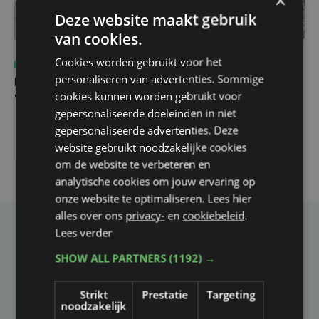
×
Deze website maakt gebruik
van cookies.
Cookies worden gebruikt voor het
Sport
do 6 augustus | 10:49
personaliseren van advertenties. Sommige
Margot Vanpachtenbeke beklimt zeven keer de Mont
cookies kunnen worden gebruikt voor
Ventoux
gepersonaliseerde doeleinden in niet
gepersonaliseerde advertenties. Deze
website gebruikt noodzakelijke cookies
om de website te verbeteren en
analytische cookies om jouw ervaring op
onze website te optimaliseren. Lees hier
alles over ons
privacy-
en
cookiebeleid
.
Lees verder
Taalfout opgemerkt?
SHOW ALL PARTNERS
(1192) →
Heb je een taal- of schrijffout opgemerkt in dit
artikel?
Strikt
Prestatie
Targeting
noodzakelijk