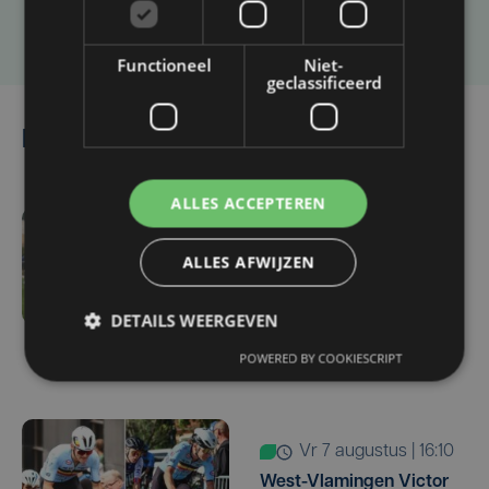
Laat het ons weten
Functioneel
Niet-
geclassificeerd
Lees ook
ALLES ACCEPTEREN
vr 7 augustus | 16:12
ALLES AFWIJZEN
Zulte Waregem start
tegen Racing Genk:
DETAILS WEERGEVEN
"Waarom zou ik onze
ambitie beperken?"
POWERED BY COOKIESCRIPT
vr 7 augustus | 16:10
West-Vlamingen Victor