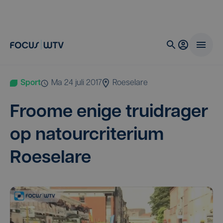
Sport
ma 24 juli 2017
Roeselare
Froo­me eni­ge trui­dra­ger
op natour­cri­te­ri­um
Roeselare