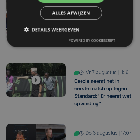
vr 7 augustus | 16:10
ALLES AFWIJZEN
West-Vlamingen Victor
Vaneeckhoutte en Milan
Donie zetten stap naar
DETAILS WEERGEVEN
profpeloton bij Lotto-
POWERED BY COOKIESCRIPT
Intermarché
vr 7 augustus | 11:16
Cercle neemt het in
eerste match op tegen
Standard: "Er heerst wat
opwinding"
do 6 augustus | 17:07