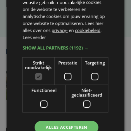
website gebruikt noodzakelijke cookies
om de website te verbeteren en
analytische cookies om jouw ervaring op
Laat het ons weten
onze website te optimaliseren. Lees hier
alles over ons
privacy-
en
cookiebeleid
.
Lees verder
SHOW ALL PARTNERS
(1192) →
Lees ook
Strikt
Prestatie
Targeting
noodzakelijk
vr 7 augustus | 16:12
Zulte Waregem start
Functioneel
Niet-
tegen Racing Genk:
geclassificeerd
"Waarom zou ik onze
ambitie beperken?"
ALLES ACCEPTEREN