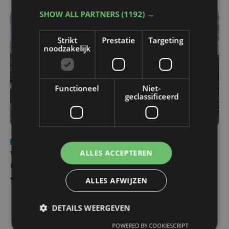
SHOW ALL PARTNERS
(1192) →
Strikt
Prestatie
Targeting
noodzakelijk
Functioneel
Niet-
geclassificeerd
Nieuws
wo 5 augustus | 11:57
ALLES ACCEPTEREN
Vier Oostendse gynaecologen versterken dienst in AZ
West, dat ook een nieuwe voltijdse gynaecoloog
ALLES AFWIJZEN
verwelkomt
DETAILS WEERGEVEN
POWERED BY COOKIESCRIPT