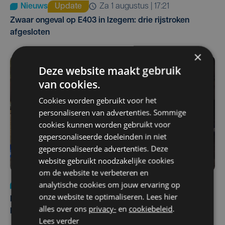
Nieuws
Update
za 1 augustus | 17:21
Zwaar ongeval op E403 in Izegem: drie rijstroken
afgesloten
×
Deze website maakt gebruik
van cookies.
Cookies worden gebruikt voor het
personaliseren van advertenties. Sommige
cookies kunnen worden gebruikt voor
gepersonaliseerde doeleinden in niet
gepersonaliseerde advertenties. Deze
website gebruikt noodzakelijke cookies
om de website te verbeteren en
analytische cookies om jouw ervaring op
Nieuws
di 4 augustus | 09:32
onze website te optimaliseren. Lees hier
Man en vrouw dood aangetroffen in woning in Sint-
alles over ons
privacy-
en
cookiebeleid
.
Pieters Brugge
Lees verder