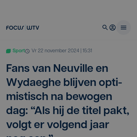
Sport
vr 22 november 2024 | 15:31
Fans van Neu­vil­le en
Wydaeg­he blij­ven opti­
mis­tisch na bewo­gen
dag:
“
Als hij de titel pakt,
volgt er vol­gend jaar