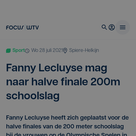
Sport
wo 28 juli 2021
Spiere-Helkijn
Fan­ny Lecluy­se mag
naar hal­ve fina­le
200
m
schoolslag
Fanny Lecluyse heeft zich geplaatst voor de
halve finales van de 200 meter schoolslag
bij de vrouwen op de Olympische Spelen in