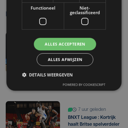
Functioneel
Niet-
geclassificeerd
Lees ook
5 uur geleden
ALLES ACCEPTEREN
Meteen een West-
Vlaamse derby:
ALLES AFWIJZEN
kampioen Club Brugge
ontvangt promovendus
DETAILS WEERGEVEN
KV Kortrijk op
openingsspeeldag
POWERED BY COOKIESCRIPT
7 uur geleden
BNXT League : Kortrijk
haalt Britse spelverdeler