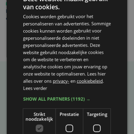
Sport
vr 31 juli | 12:46
van cookies.
Net voor kraker tegen Essevee: match van KV Kortrijk
Cookies worden gebruikt voor het
op Anderlecht uitgesteld door Europees voetbal
personaliseren van advertenties. Sommige
cookies kunnen worden gebruikt voor
gepersonaliseerde doeleinden in niet
gepersonaliseerde advertenties. Deze
website gebruikt noodzakelijke cookies
om de website te verbeteren en
analytische cookies om jouw ervaring op
onze website te optimaliseren. Lees hier
Taalfout opgemerkt?
alles over ons
privacy-
en
cookiebeleid
.
Heb je een taal- of schrijffout opgemerkt in dit
Lees verder
artikel?
SHOW ALL PARTNERS
(1192) →
Strikt
Prestatie
Targeting
Laat het ons weten
noodzakelijk