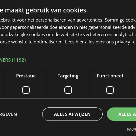
e maakt gebruik van cookies.
ebruikt voor het personaliseren van advertenties. Sommige coo
oor gepersonaliseerde doeleinden in niet gepersonaliseerde adv
 noodzakelijke cookies om de website te verbeteren en analytisc
onze website te optimaliseren. Lees hier alles over ons
privacy-
e
TNERS
(1192) →
Prestatie
Targeting
Functioneel
Taalfout opgemerkt?
Heb je een taal- of schrijffout opgemerkt in dit artikel?
ERGEVEN
ALLES AFWIJZEN
ALLES 
Laat het ons weten
POWE