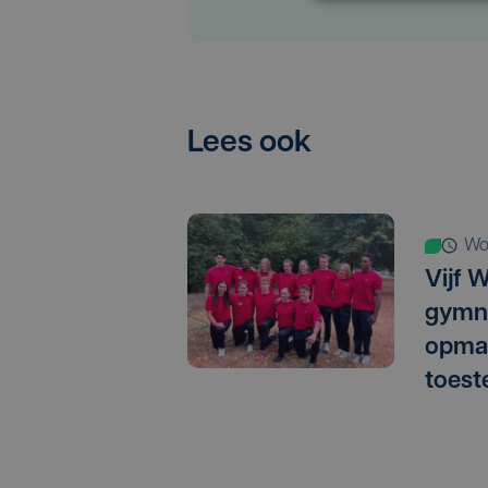
Lees ook
w
Vijf 
gymn
opma
toest