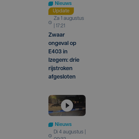
Nieuws
Update
za 1 augustus
| 17:21
Zwaar
ongeval op
E403 in
Izegem: drie
rijstroken
afgesloten
Nieuws
di 4 augustus |