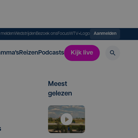
s melden
Wedstrijden
Bezoek ons
FocusWTV+
Logo
Aanmelden
amma's
Reizen
Podcasts
Kijk live
Meest
gelezen
s