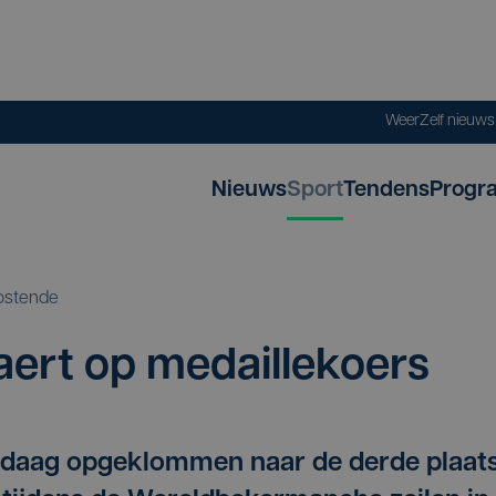
Weer
Zelf nieuw
Nieuws
Sport
Tendens
Progr
ostende
ert op medaillekoers
ndaag opgeklommen naar de derde plaat