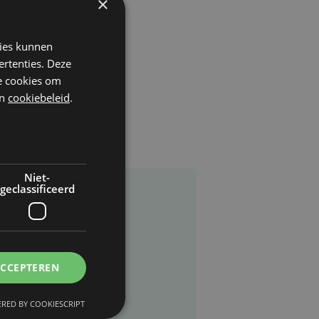
×
kies kunnen
ertenties. Deze
he cookies om
n
cookiebeleid
.
Niet-
geclassificeerd
ACCEPTEREN
RED BY COOKIESCRIPT