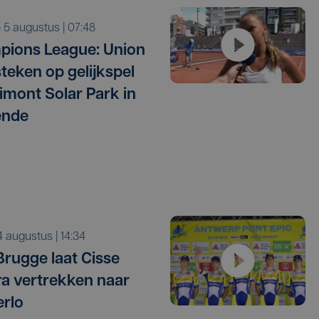
o 5 augustus | 07:48
ions League: Union
 steken op gelijkspel
timont Solar Park in
ende
i 4 augustus | 14:34
Brugge laat Cisse
a vertrekken naar
rlo