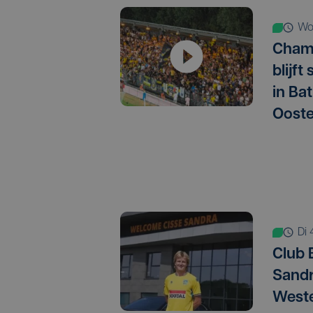
w
Champ
blijft
in Ba
Oost
d
Club 
Sandr
Weste