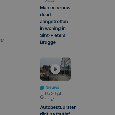
09:32
Man en vrouw
é
dood
aangetroffen
in woning in
Sint-Pieters
se
Brugge
Nieuws
do 30 juli |
12:57
Autobestuurster
rijdt na foutief