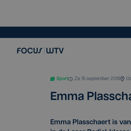
Sport
za 15 september 2018
O
Emma Plas­scha
Emma Plasschaert is va