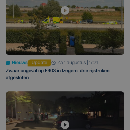
Nieuws
Update
za 1 augustus | 17:21
Zwaar ongeval op E403 in Izegem: drie rijstroken
afgesloten