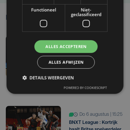
Functioneel
Niet-
geclassificeerd
Lees ook
do 6 augustus | 17:07
ALLES ACCEPTEREN
Meteen een West-
Vlaamse derby:
ALLES AFWIJZEN
kampioen Club Brugge
ontvangt promovendus
DETAILS WEERGEVEN
KV Kortrijk op
openingsspeeldag
POWERED BY COOKIESCRIPT
do 6 augustus | 15:25
BNXT League : Kortrijk
haalt Britse spelverdeler