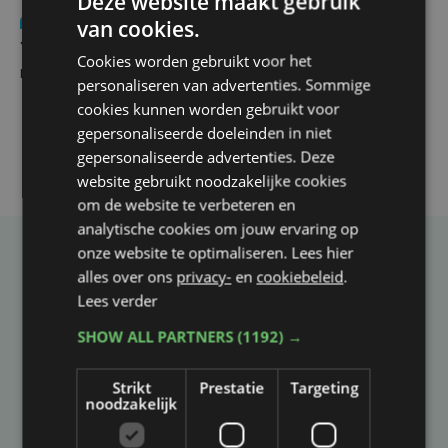
Deze website maakt gebruik
Nieuws
do 6 augustus | 21:30
van cookies.
Yaro (19), slachtoffer van vechtpartij, is na
Cookies worden gebruikt voor het
maandenlange coma overleden
personaliseren van advertenties. Sommige
cookies kunnen worden gebruikt voor
gepersonaliseerde doeleinden in niet
gepersonaliseerde advertenties. Deze
website gebruikt noodzakelijke cookies
om de website te verbeteren en
analytische cookies om jouw ervaring op
onze website te optimaliseren. Lees hier
Taalfout opgemerkt?
alles over ons
privacy-
en
cookiebeleid
.
Lees verder
Heb je een taal- of schrijffout opgemerkt in dit
artikel?
SHOW ALL PARTNERS
(1192) →
Strikt
Prestatie
Targeting
Laat het ons weten
noodzakelijk