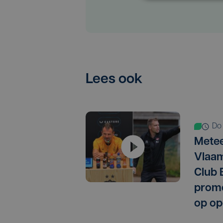
Lees ook
d
Metee
Vlaam
Club 
promo
op op