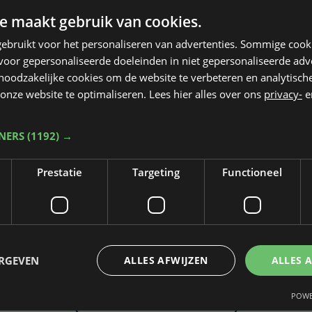
e maakt gebruik van cookies.
ebruikt voor het personaliseren van advertenties. Sommige coo
oor gepersonaliseerde doeleinden in niet gepersonaliseerde adv
 noodzakelijke cookies om de website te verbeteren en analytisc
onze website te optimaliseren. Lees hier alles over ons
privacy-
e
TNERS
(1192) →
Prestatie
Targeting
Functioneel
Taalfout opgemerkt?
Heb je een taal- of schrijffout opgemerkt in dit artikel?
ERGEVEN
ALLES AFWIJZEN
ALLES 
POWE
Laat het ons weten