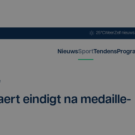
25°C
Weer
Zelf nieuw
Nieuws
Sport
Tendens
Progr
e
rt ein­digt na medail­le­