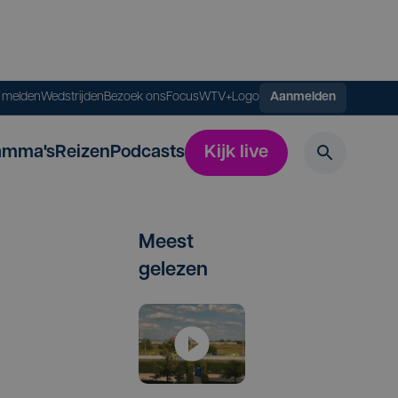
s melden
Wedstrijden
Bezoek ons
FocusWTV+
Logo
Aanmelden
amma's
Reizen
Podcasts
Kijk live
Meest
gelezen