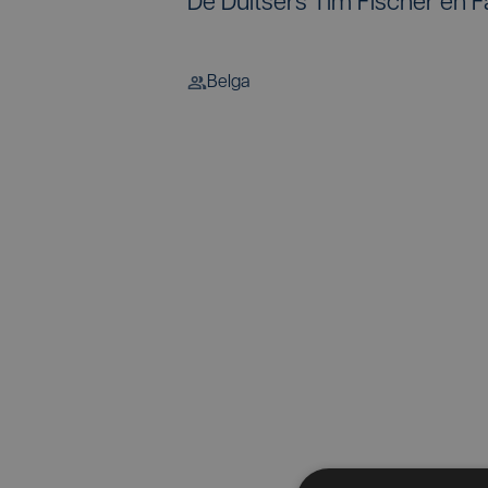
De Duitsers Tim Fischer en F
Belga