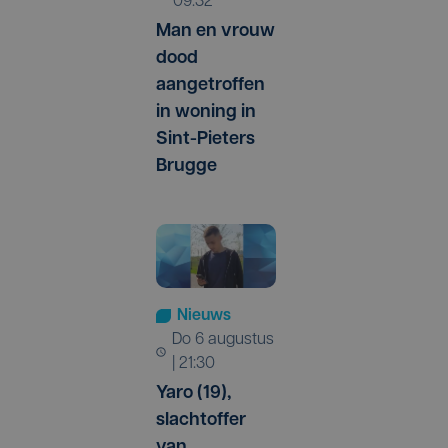
09:32
Man en vrouw
dood
aangetroffen
in woning in
Sint-Pieters
Brugge
Nieuws
do 6 augustus
| 21:30
Yaro (19),
slachtoffer
van