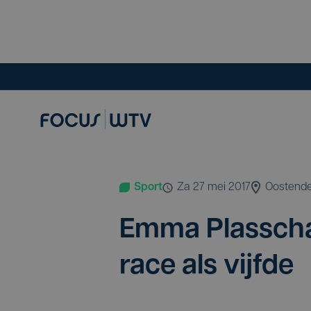
Sport
za 27 mei 2017
Oostend
Emma Plas­schae
ra­ce als vijfde