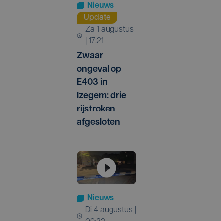
Nieuws
Update
za 1 augustus
| 17:21
Zwaar
ongeval op
E403 in
Izegem: drie
rijstroken
afgesloten
m
Nieuws
di 4 augustus |