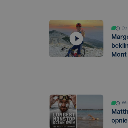
d
Marg
bekli
Mont
w
Matth
opnie