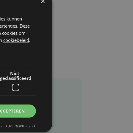
×
kies kunnen
ertenties. Deze
he cookies om
n
cookiebeleid
.
Niet-
geclassificeerd
ACCEPTEREN
RED BY COOKIESCRIPT