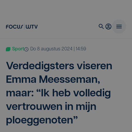
Sport
do 8 augustus 2024 | 14:59
Ver­de­dig­sters vise­ren
Emma Mees­se­man,
maar:
“
Ik heb vol­le­dig
ver­trou­wen in mijn
ploeggenoten”