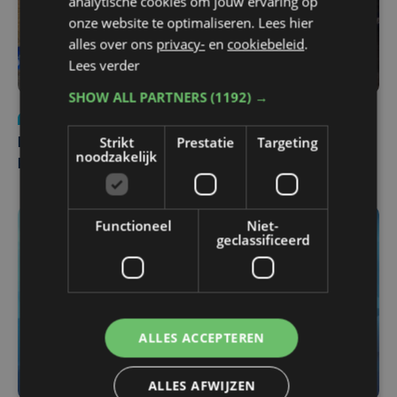
analytische cookies om jouw ervaring op
onze website te optimaliseren. Lees hier
alles over ons
privacy-
en
cookiebeleid
.
Lees verder
SHOW ALL PARTNERS
(1192) →
Nieuws
di 4 augustus | 09:32
Strikt
Prestatie
Targeting
Man en vrouw dood aangetroffen in woning in Sint-
noodzakelijk
Pieters Brugge
Functioneel
Niet-
geclassificeerd
ALLES ACCEPTEREN
ALLES AFWIJZEN