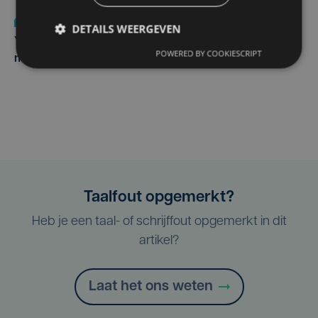
Nieuws
do 6 augustus | 21:30
DETAILS WEERGEVEN
Yaro (19), slachtoffer van vechtpartij, is na
POWERED BY COOKIESCRIPT
maandenlange coma overleden
Taalfout opgemerkt?
Heb je een taal- of schrijffout opgemerkt in dit
artikel?
Laat het ons weten