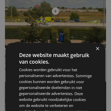
×
Deze website maakt gebruik
Nieuws
Update
za 1 augustus | 17:21
van cookies.
Zwaar ongeval op E403 in Izegem: drie rijstroken
afgesloten
Cookies worden gebruikt voor het
personaliseren van advertenties. Sommige
cookies kunnen worden gebruikt voor
gepersonaliseerde doeleinden in niet
gepersonaliseerde advertenties. Deze
website gebruikt noodzakelijke cookies
om de website te verbeteren en