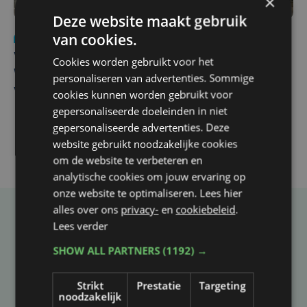
×
Deze website maakt gebruik
van cookies.
Nieuws
wo 5 augustus | 11:57
Vier Oostendse gynaecologen versterken dienst in AZ
Cookies worden gebruikt voor het
West, dat ook een nieuwe voltijdse gynaecoloog
personaliseren van advertenties. Sommige
verwelkomt
cookies kunnen worden gebruikt voor
gepersonaliseerde doeleinden in niet
gepersonaliseerde advertenties. Deze
website gebruikt noodzakelijke cookies
om de website te verbeteren en
analytische cookies om jouw ervaring op
onze website te optimaliseren. Lees hier
alles over ons
privacy-
en
cookiebeleid
.
Taalfout opgemerkt?
Lees verder
Heb je een taal- of schrijffout opgemerkt in dit
SHOW ALL PARTNERS
(1192) →
artikel?
Strikt
Prestatie
Targeting
noodzakelijk