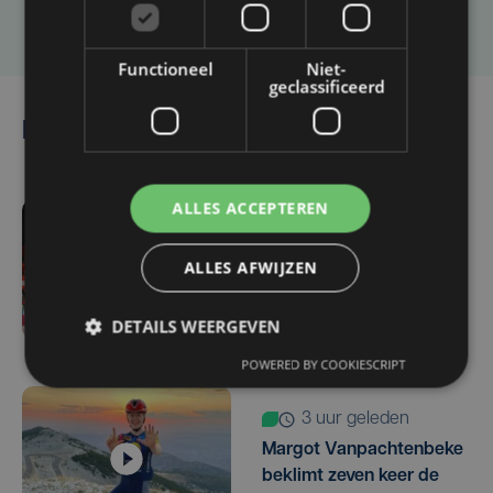
Laat het ons weten
Functioneel
Niet-
geclassificeerd
Lees ook
ALLES ACCEPTEREN
-3625 sec. geleden
BNXT League : Kortrijk
ALLES AFWIJZEN
haalt Britse spelverdeler
Amin Adamu aan boord
DETAILS WEERGEVEN
POWERED BY COOKIESCRIPT
3 uur geleden
Margot Vanpachtenbeke
beklimt zeven keer de