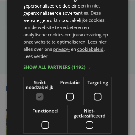
gepersonaliseerde doeleinden in niet
gepersonaliseerde advertenties. Deze
Taalfout opgemerkt?
website gebruikt noodzakelijke cookies
Heb je een taal- of schrijffout opgemerkt in dit
om de website te verbeteren en
analytische cookies om jouw ervaring op
artikel?
onze website te optimaliseren. Lees hier
alles over ons
privacy-
en
cookiebeleid
.
Laat het ons weten
Lees verder
SHOW ALL PARTNERS
(1192) →
Strikt
Prestatie
Targeting
noodzakelijk
Lees ook
Functioneel
Niet-
geclassificeerd
vr 7 augustus | 16:12
Zulte Waregem start
tegen Racing Genk: