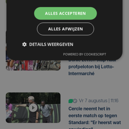
"Waarom zou ik onze
ambitie beperken?"
ALLES ACCEPTEREN
ALLES AFWIJZEN
vr 7 augustus | 16:10
DETAILS WEERGEVEN
West-Vlamingen Victor
Vaneeckhoutte en Milan
POWERED BY COOKIESCRIPT
Donie zetten stap naar
profpeloton bij Lotto-
Intermarché
vr 7 augustus | 11:16
Cercle neemt het in
eerste match op tegen
Standard: "Er heerst wat