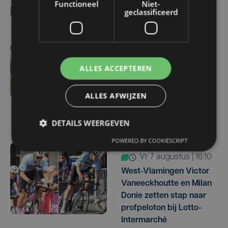
Functioneel
Niet-
Lees ook
geclassificeerd
vr 7 augustus | 16:12
ALLES ACCEPTEREN
Zulte Waregem start
tegen Racing Genk:
ALLES AFWIJZEN
"Waarom zou ik onze
ambitie beperken?"
DETAILS WEERGEVEN
POWERED BY COOKIESCRIPT
vr 7 augustus | 16:10
West-Vlamingen Victor
Vaneeckhoutte en Milan
Donie zetten stap naar
profpeloton bij Lotto-
Intermarché