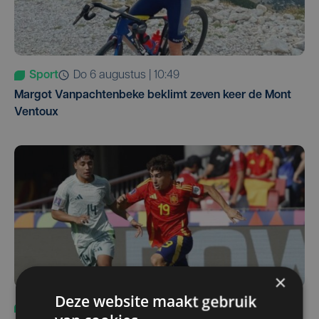
Sport
do 6 augustus | 10:49
Margot Vanpachtenbeke beklimt zeven keer de Mont
Ventoux
×
Deze website maakt gebruik
Sport
za 8 augustus | 12:42