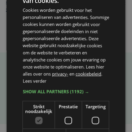
van cookies.
Spaanse aanvaller zet handtekening onder contract tot
Cookies worden gebruikt voor het
2031 bij Club Brugge
personaliseren van advertenties. Sommige
cookies kunnen worden gebruikt voor
gepersonaliseerde doeleinden in niet
gepersonaliseerde advertenties. Deze
website gebruikt noodzakelijke cookies
om de website te verbeteren en
analytische cookies om jouw ervaring op
onze website te optimaliseren. Lees hier
Taalfout opgemerkt?
alles over ons
privacy-
en
cookiebeleid
.
Heb je een taal- of schrijffout opgemerkt in dit
Lees verder
artikel?
SHOW ALL PARTNERS
(1192) →
Laat het ons weten
Strikt
Prestatie
Targeting
noodzakelijk