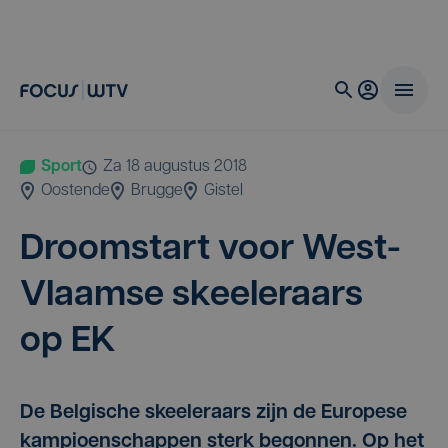
Sport
za 18 augustus 2018
Oostende
Brugge
Gistel
Droom­start voor West-
Vlaam­se skee­le­raars
op
EK
De Belgische skeeleraars zijn de Europese
kampioenschappen sterk begonnen. Op het