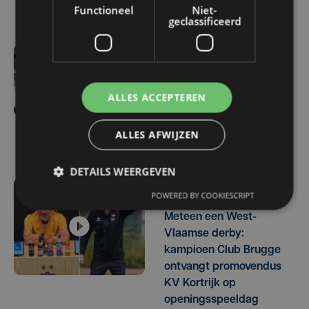
Functioneel
Niet-
geclassificeerd
vr 7 augustus | 11:16
Cercle neemt het in
ALLES ACCEPTEREN
eerste match op tegen
Standard: "Er heerst wat
ALLES AFWIJZEN
opwinding"
DETAILS WEERGEVEN
POWERED BY COOKIESCRIPT
do 6 augustus | 17:07
Meteen een West-
Vlaamse derby:
kampioen Club Brugge
ontvangt promovendus
KV Kortrijk op
openingsspeeldag