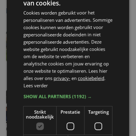
van cookies.
Lees ook
Cookies worden gebruikt voor het
personaliseren van advertenties. Sommige
cookies kunnen worden gebruikt voor
gepersonaliseerde doeleinden in niet
vr 7 augustus | 16:12
gepersonaliseerde advertenties. Deze
Zulte Waregem start
website gebruikt noodzakelijke cookies
tegen Racing Genk:
om de website te verbeteren en
"Waarom zou ik onze
analytische cookies om jouw ervaring op
ambitie beperken?"
onze website te optimaliseren. Lees hier
alles over ons
privacy-
en
cookiebeleid
.
Lees verder
SHOW ALL PARTNERS
(1192) →
vr 7 augustus | 16:10
West-Vlamingen Victor
Strikt
Prestatie
Targeting
Vaneeckhoutte en Milan
noodzakelijk
Donie zetten stap naar
profpeloton bij Lotto-
Intermarché