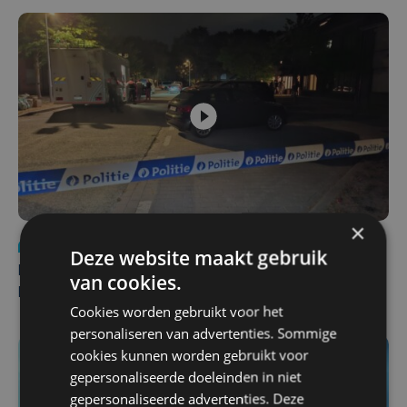
×
Nieuws
di 4 augustus | 09:32
Deze website maakt gebruik
Man en vrouw dood aangetroffen in woning in Sint-
van cookies.
Pieters Brugge
Cookies worden gebruikt voor het
personaliseren van advertenties. Sommige
cookies kunnen worden gebruikt voor
gepersonaliseerde doeleinden in niet
gepersonaliseerde advertenties. Deze