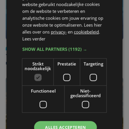
website gebruikt noodzakelijke cookies
om de website te verbeteren en
analytische cookies om jouw ervaring op
onze website te optimaliseren. Lees hier
alles over ons
privacy-
en
cookiebeleid
.
Lees verder
Nieuws
do 6 augustus | 21:30
SHOW ALL PARTNERS
(1192) →
Yaro (19), slachtoffer van vechtpartij, is na
Strikt
Prestatie
Targeting
maandenlange coma overleden
noodzakelijk
Functioneel
Niet-
geclassificeerd
ALLES ACCEPTEREN