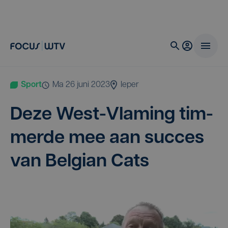
Sport
ma 26 juni 2023
Ieper
Deze West-Vla­ming tim­
mer­de mee aan suc­ces
van Bel­gi­an Cats