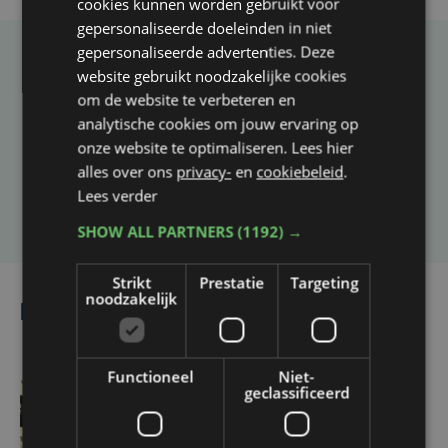
cookies kunnen worden gebruikt voor
gepersonaliseerde doeleinden in niet
gepersonaliseerde advertenties. Deze
Taalfout opgemerkt?
website gebruikt noodzakelijke cookies
om de website te verbeteren en
Heb je een taal- of schrijffout opgemerkt in dit
analytische cookies om jouw ervaring op
artikel?
onze website te optimaliseren. Lees hier
alles over ons
privacy-
en
cookiebeleid
.
Lees verder
Laat het ons weten
SHOW ALL PARTNERS
(1192) →
Strikt
Prestatie
Targeting
noodzakelijk
Lees ook
Functioneel
Niet-
geclassificeerd
46 min. geleden
Cercle neemt het in