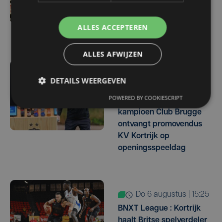
eerste match op tegen
Standard: "Er heerst wat
ALLES ACCEPTEREN
opwinding"
ALLES AFWIJZEN
do 6 augustus | 17:07
DETAILS WEERGEVEN
Meteen een West-
POWERED BY COOKIESCRIPT
Vlaamse derby:
kampioen Club Brugge
ontvangt promovendus
KV Kortrijk op
openingsspeeldag
do 6 augustus | 15:25
BNXT League : Kortrijk
haalt Britse spelverdeler