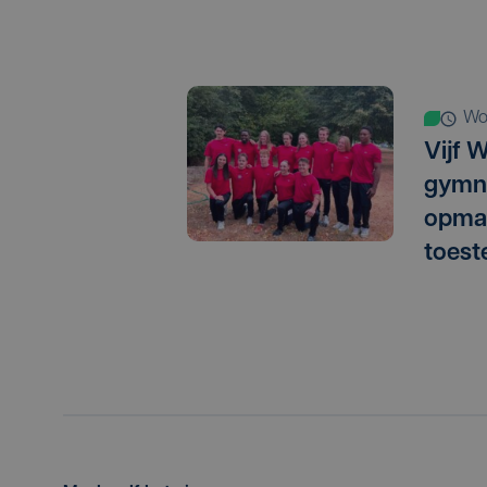
w
Vijf 
gymn
opma
toest