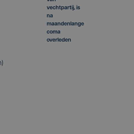
vechtpartij, is
na
maandenlange
coma
overleden
n)