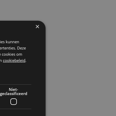
×
kies kunnen
ertenties. Deze
he cookies om
n
cookiebeleid
.
Niet-
geclassificeerd