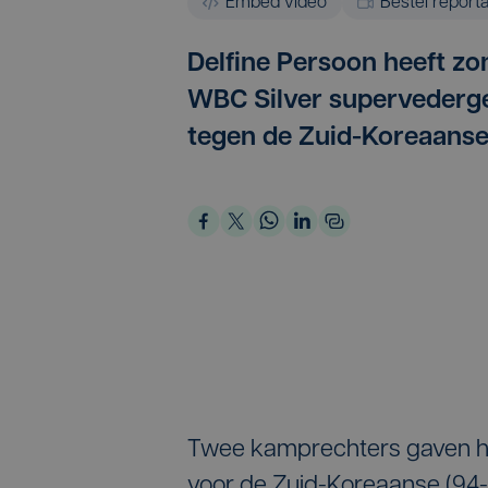
Embed video
Bestel report
Delfine Persoon heeft zo
WBC Silver supervederg
tegen de Zuid-Koreaanse
Twee kamprechters gaven ha
voor de Zuid-Koreaanse (94-9