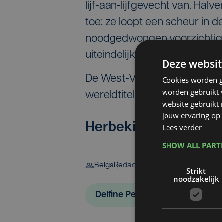
lijf-aan-lijfgevecht van. Ha
toe: ze loopt een scheur in 
noodgedwongen voorzichtiger
uiteindelijk op punten van Bo
Deze websit
De West-Vlaamse maakt zo 
Cookies worden g
worden gebruikt v
wereldtitel) tegen de Ameri
website gebruikt
jouw ervaring op 
Herbekijk hier de b
Lees verder
SHOW ALL PAR
Belga
Redactie
Strikt
noodzakelijk
Delfine Persoon