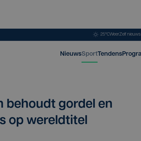
25°C
Weer
Zelf nieuw
Nieuws
Sport
Tendens
Progr
on behoudt gor­del en
 op wereldtitel