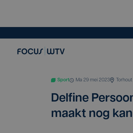
Sport
ma 29 mei 2023
Torhout
Del­fi­ne Per­so
maakt nog kans