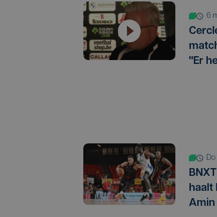
6
Cercl
match
"Er h
d
BNXT 
haalt
Amin