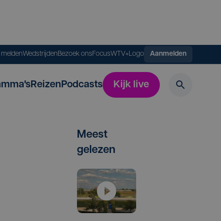
s melden
Wedstrijden
Bezoek ons
FocusWTV+
Logo
Aanmelden
amma's
Reizen
Podcasts
Kijk live
Meest
gelezen