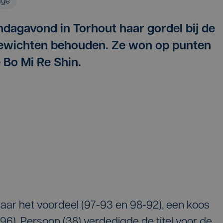
age
ndagavond in Torhout haar gordel bij de
ewichten behouden. Ze won op punten
 Bo Mi Re Shin.
ar het voordeel (97-93 en 98-92), een koos
6). Persoon (38) verdedigde de titel voor de