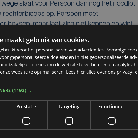
lverwege slaat voor Persoon dan nog het noodlot
de rechterbiceps op. Persoon moet
 boksen, maar laat zich niet kennen en wint
 Mi Re Shin.
e maakt gebruik van cookies.
nog steeds kans op een bokskamp (en
ebruikt voor het personaliseren van advertenties. Sommige coo
oor gepersonaliseerde doeleinden in niet gepersonaliseerde adv
kaanse boksster Alycia Baumgardner.
 noodzakelijke cookies om de website te verbeteren en analytisc
onze website te optimaliseren. Lees hier alles over ons
privacy-
e
okskamp van Persoon
TNERS
(1192) →
Prestatie
Targeting
Functioneel