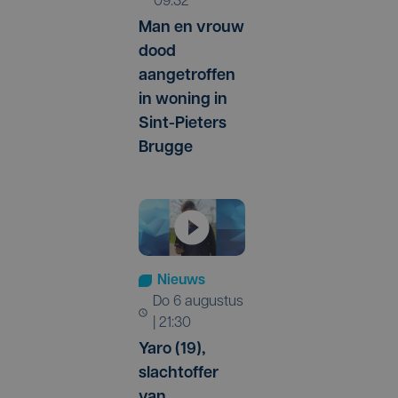
09:32
Man en vrouw
dood
aangetroffen
in woning in
Sint-Pieters
Brugge
Nieuws
do 6 augustus
| 21:30
Yaro (19),
slachtoffer
van