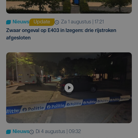
Nieuws
Update
za 1 augustus | 17:21
Zwaar ongeval op E403 in Izegem: drie rijstroken
afgesloten
Nieuws
di 4 augustus | 09:32