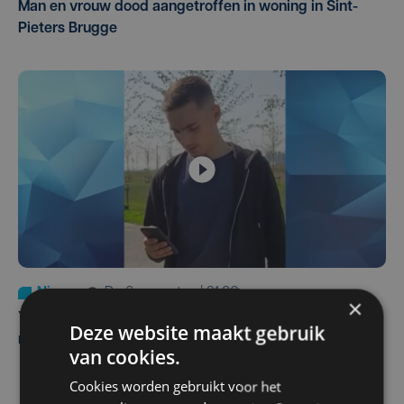
Man en vrouw dood aangetroffen in woning in Sint-
Pieters Brugge
Nieuws
do 6 augustus | 21:30
×
Yaro (19), slachtoffer van vechtpartij, is na
Deze website maakt gebruik
maandenlange coma overleden
van cookies.
Cookies worden gebruikt voor het