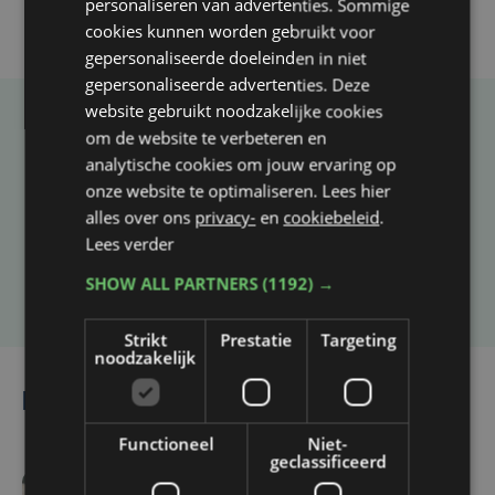
personaliseren van advertenties. Sommige
cookies kunnen worden gebruikt voor
gepersonaliseerde doeleinden in niet
gepersonaliseerde advertenties. Deze
website gebruikt noodzakelijke cookies
Taalfout opgemerkt?
om de website te verbeteren en
analytische cookies om jouw ervaring op
Heb je een taal- of schrijffout opgemerkt in dit
onze website te optimaliseren. Lees hier
artikel?
alles over ons
privacy-
en
cookiebeleid
.
Lees verder
Laat het ons weten
SHOW ALL PARTNERS
(1192) →
Strikt
Prestatie
Targeting
noodzakelijk
Lees ook
Functioneel
Niet-
geclassificeerd