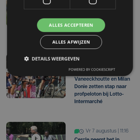
vr 7 augustus | 16:12
Zulte Waregem start
tegen Racing Genk:
ALLES ACCEPTEREN
"Waarom zou ik onze
ambitie beperken?"
ALLES AFWIJZEN
DETAILS WEERGEVEN
vr 7 augustus | 16:10
POWERED BY COOKIESCRIPT
West-Vlamingen Victor
Vaneeckhoutte en Milan
Donie zetten stap naar
profpeloton bij Lotto-
Intermarché
vr 7 augustus | 11:16