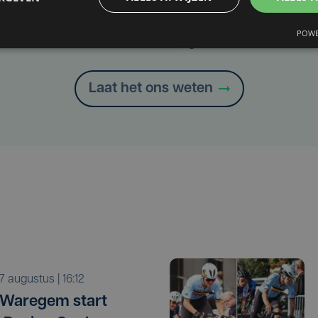
Taalfout opgemerkt?
POWE
Heb je een taal- of schrijffout opgemerkt in dit artikel?
Laat het ons weten
r 7 augustus | 16:12
 Waregem start