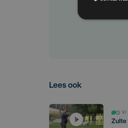
Lees ook
v
Zulte