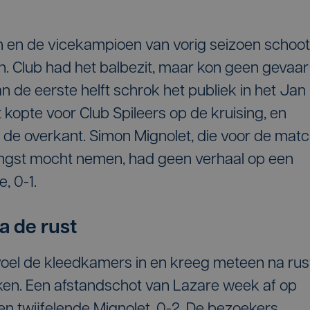
n en de vicekampioen van vorig seizoen schoot
n. Club had het balbezit, maar kon geen gevaar
an de eerste helft schrok het publiek in het Jan
 kopte voor Club Spileers op de kruising, en
 de overkant. Simon Mignolet, die voor de mat
angst mocht nemen, had geen verhaal op een
, 0-1.
a de rust
voel de kleedkamers in en kreeg meteen na rus
en. Een afstandschot van Lazare week af op
een twijfelende Mignolet, 0-2. De bezoekers