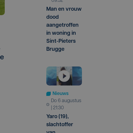
09:32
Man en vrouw
dood
aangetroffen
in woning in
Sint-Pieters
.
Brugge
de
Nieuws
do 6 augustus
| 21:30
Yaro (19),
slachtoffer
van