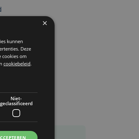
d
.
×
r
kies kunnen
ertenties. Deze
he cookies om
n
cookiebeleid
.
op
Niet-
geclassificeerd
ACCEPTEREN