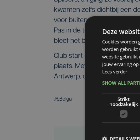
kwamen zelfs dichtbij een de
voor buitenspel afgekeurd. Aa
Deze websit
Pas in de toegevoegde tijd 
bleef het bij. Eindstand: 1-2.
Cookies worden g
worden gebruikt v
Club start dus met 0/6 aan de
website gebruikt
jouw ervaring op 
plaats. Met nog twaalf punte
Lees verder
Antwerp, dat vandaag speelt
SHOW ALL PAR
Strikt
Belga
noodzakelijk
DETAILS WE