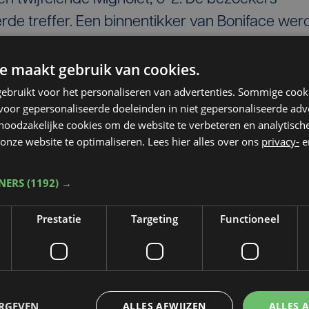
rde treffer. Een binnentikker van Boniface wer
n Brugse zijde was het spel lange tijd te matig
e maakt gebruik van cookies.
kon Vanaken milderen met een rake kopbal, daa
ebruikt voor het personaliseren van advertenties. Sommige coo
oor gepersonaliseerde doeleinden in niet gepersonaliseerde adv
 Play-Offs en lijkt nu al zeker van zijn vierde
 noodzakelijke cookies om de website te verbeteren en analytisc
onze website te optimaliseren. Lees hier alles over ons
privacy-
e
n te verdienen telt Club 9 punten achterstand 
 tegen leider Racing Genk.
TNERS
(1192) →
Prestatie
Targeting
Functioneel
ERGEVEN
ALLES AFWIJZEN
ALLES 