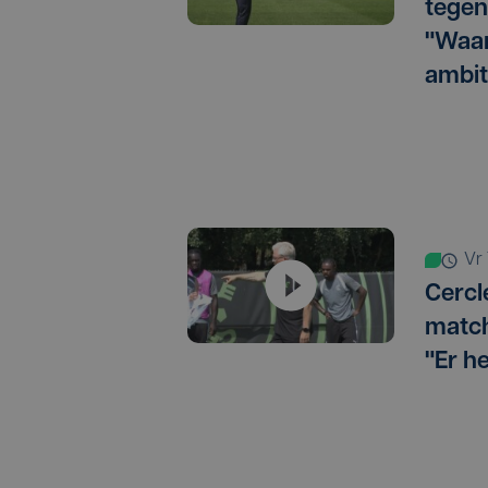
tegen
"Waar
ambit
v
Cercl
match
"Er h