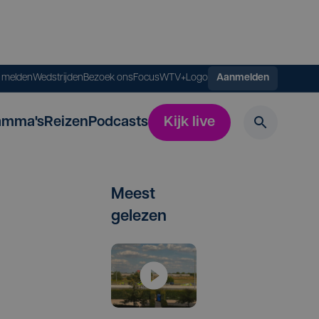
s melden
Wedstrijden
Bezoek ons
FocusWTV+
Logo
Aanmelden
amma's
Reizen
Podcasts
Kijk live
Meest
gelezen