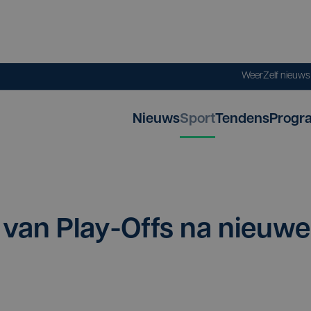
Weer
Zelf nieuw
Nieuws
Sport
Tendens
Progr
 van Play-Offs na nieu­we