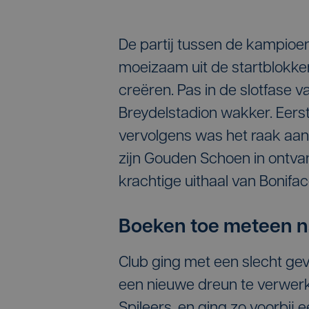
De partij tussen de kampioe
moeizaam uit de startblokke
creëren. Pas in de slotfase v
Breydelstadion wakker. Eerst
vervolgens was het raak aan
zijn Gouden Schoen in ontv
krachtige uithaal van Boniface
Boeken toe meteen n
Club ging met een slecht ge
een nieuwe dreun te verwerk
Spileers, en ging zo voorbij 