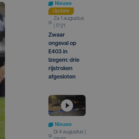
Nieuws
Update
za 1 augustus
| 17:21
Zwaar
ongeval op
E403 in
Izegem: drie
rijstroken
afgesloten
Nieuws
di 4 augustus |