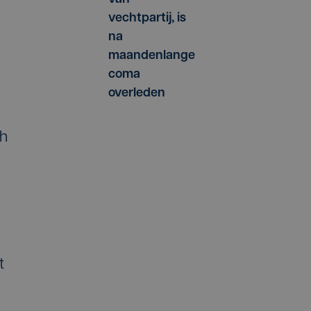
vechtpartij, is
na
maandenlange
coma
overleden
ch
t