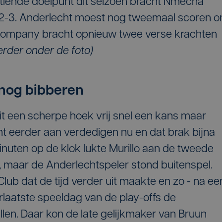
ttiende doelpunt dit seizoen bracht Nmecha
: 2-3. Anderlecht moest nog tweemaal scoren 
. Kompany bracht opnieuw twee verse krachten
erder onder de foto)
 nog bibberen
it een scherpe hoek vrij snel een kans maar
ht eerder aan verdedigen nu en dat brak bijna
nuten op de klok lukte Murillo aan de tweede
ap, maar de Anderlechtspeler stond buitenspel.
 Club dat de tijd verder uit maakte en zo - na ee
rlaatste speeldag van de play-offs de
en. Daar kon de late gelijkmaker van Bruun