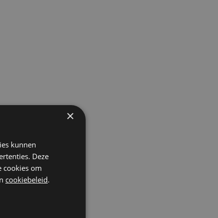
×
r.
e
kies kunnen
r
ertenties. Deze
ng
he cookies om
n
cookiebeleid
.
el