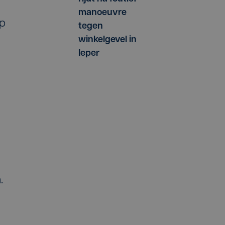
manoeuvre
op
tegen
winkelgevel in
Ieper
.