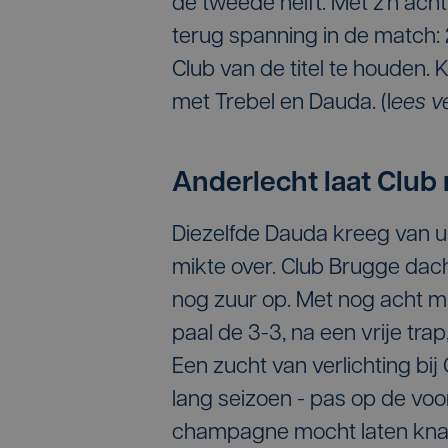
de tweede helft. Met z'n ach
terug spanning in de match
Club van de titel te houden
met Trebel en Dauda. (l
ees v
Anderlecht laat Club
Diezelfde Dauda kreeg van u
mikte over. Club Brugge dac
nog zuur op. Met nog acht mi
paal de 3-3, na een vrije tr
Een zucht van verlichting bij
lang seizoen - pas op de voo
champagne mocht laten knall