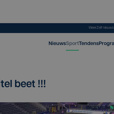
Weer
Zelf nieuw
Nieuws
Sport
Tendens
Progr
tel beet !!!