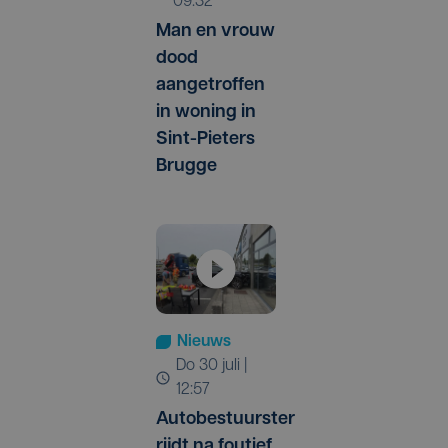
09:32
Man en vrouw
dood
aangetroffen
in woning in
Sint-Pieters
Brugge
Nieuws
do 30 juli |
12:57
Autobestuurster
rijdt na foutief