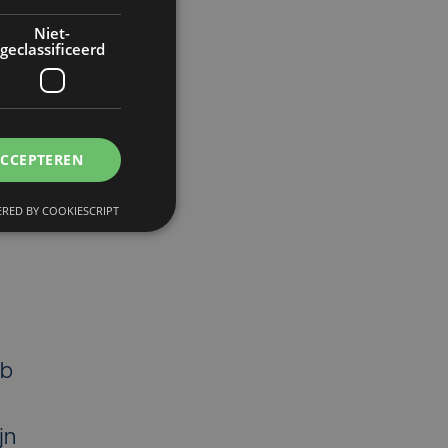
Niet-
geclassificeerd
et
ACCEPTEREN
RED BY COOKIESCRIPT
ub
jn