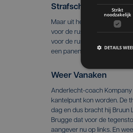
Strafschop Anderlec
Strikt
noodzakelijk
Maar uit het niets kreeg And
voor de rust, erg ongelukkig 
voor de rust, voor Club. Nme
DETAILS WE
een panenka langszij. 45 min
Weer Vanaken
Anderlecht-coach Kompany v
kantelpunt kon worden. De t
dag en dus bracht hij Bruun
Brugge dat voor de tegensto
aangever nu op links. En wee