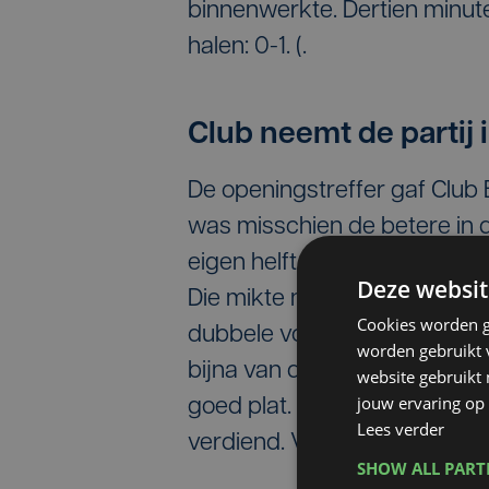
binnenwerkte. Dertien minute
halen: 0-1. (
.
Club neemt de partij
De openingstreffer gaf Club
was misschien de betere in 
eigen helft gedrukt. Noa Lang
Deze websit
Die mikte naar de verste hoe
Cookies worden g
dubbele voorsprong op het b
worden gebruikt v
bijna van de voet van Vorme
website gebruikt
jouw ervaring op 
goed plat. Veel kansen telde 
Lees verder
verdiend. Vijf doelpogingen 
SHOW ALL PAR