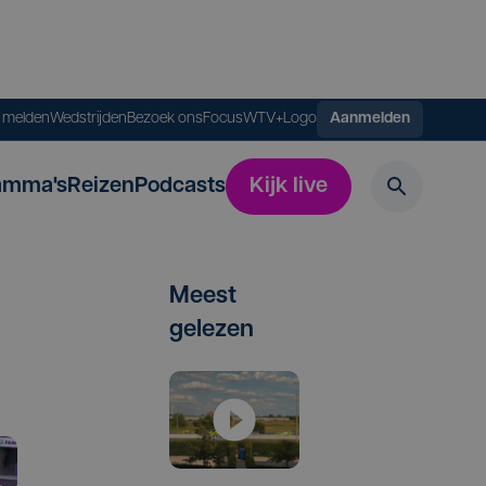
s melden
Wedstrijden
Bezoek ons
FocusWTV+
Logo
Aanmelden
amma's
Reizen
Podcasts
Kijk live
Meest
gelezen