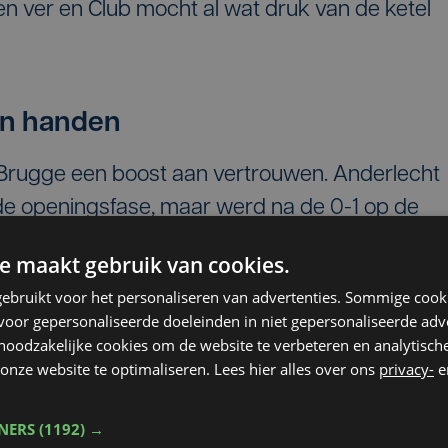
n ver en Club mocht al wat druk van de ketel
 in handen
 Brugge een boost aan vertrouwen. Anderlecht
de openingsfase, maar werd na de 0-1 op de
 kreeg de bal in de zestien netjes tot bij Vorme
e maakt gebruik van cookies.
k maar Cullen keerde het gevaar. Bijna stond d
ebruikt voor het personaliseren van advertenties. Sommige coo
ord. Net over het half uur kwam de 0-2 er wee
oor gepersonaliseerde doeleinden in niet gepersonaliseerde adv
r, met een afstandsschot. Maar Verbruggen gi
 noodzakelijke cookies om de website te verbeteren en analytisc
onze website te optimaliseren. Lees hier alles over ons
privacy-
e
de eerste helft niet, maar Club Brugge leidde w
tegenover nul voor de thuisploeg.
TNERS
(1192) →