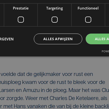
ht
Prestatie
Targeting
Functioneel
erlecht wel een kans. Clinton Mata beging, net
hands in de zestien. Een te vermijden situatie n
cha twijfelde niet en bracht de thuisploeg met
ERGEVEN
ALLES AFWIJZEN
ALLES 
uten bibberen nog voor Club. (
)
POWE
oelde dat de gelijkmaker voor rust een
huisploeg kwam voor de rust te bleek voor de
 Larsen en Amuzu in de ploeg. Maar het was Cl
or zorgde. Weer met Charles De Ketelaere, als
r met Hans vanaken die van bij de kleine backli