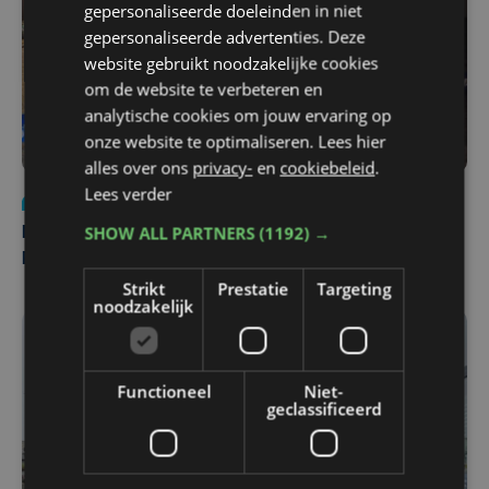
gepersonaliseerde doeleinden in niet
gepersonaliseerde advertenties. Deze
website gebruikt noodzakelijke cookies
om de website te verbeteren en
analytische cookies om jouw ervaring op
onze website te optimaliseren. Lees hier
alles over ons
privacy-
en
cookiebeleid
.
Lees verder
Nieuws
di 4 augustus | 09:32
SHOW ALL PARTNERS
(1192) →
Man en vrouw dood aangetroffen in woning in Sint-
Pieters Brugge
Strikt
Prestatie
Targeting
noodzakelijk
Functioneel
Niet-
geclassificeerd