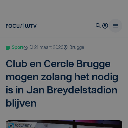
Sport
di 21 maart 2023
Brugge
Club en Cer­cle Brug­ge
mogen zolang het nodig
is in Jan Brey­del­sta­di­on
blijven