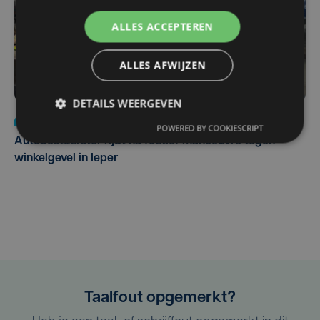
ALLES ACCEPTEREN
ALLES AFWIJZEN
DETAILS WEERGEVEN
Nieuws
do 30 juli | 12:57
POWERED BY COOKIESCRIPT
Autobestuurster rijdt na foutief manoeuvre tegen
winkelgevel in Ieper
Taalfout opgemerkt?