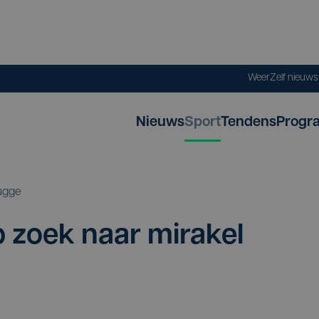
Weer
Zelf nieuw
Nieuws
Sport
Tendens
Progr
ugge
 zoek naar mira­kel