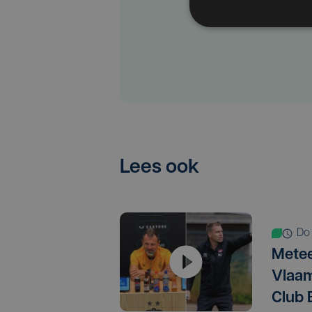
Lees ook
d
Metee
Vlaam
Club 