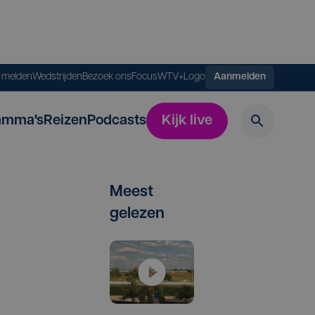
s melden
Wedstrijden
Bezoek ons
FocusWTV+
Logo
Aanmelden
amma's
Reizen
Podcasts
Kijk live
Meest
gelezen