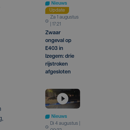
Nieuws
s
Update
za 1 augustus
| 17:21
Zwaar
ongeval op
E403 in
Izegem: drie
rijstroken
afgesloten
n
Nieuws
g,
di 4 augustus |