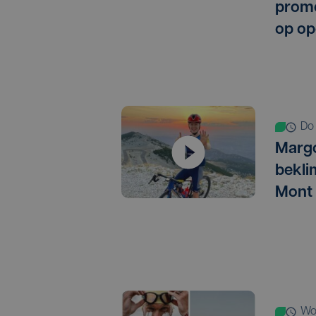
promo
op op
d
Marg
bekli
Mont
w