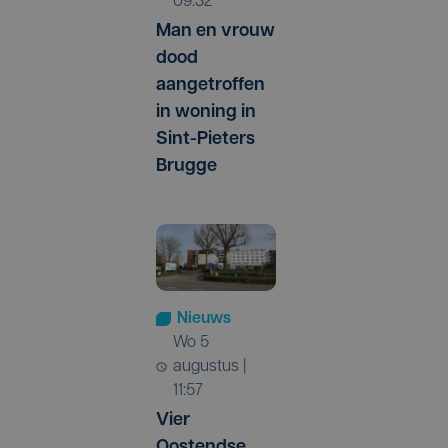
09:32
Man en vrouw
dood
aangetroffen
in woning in
Sint-Pieters
Brugge
Nieuws
wo 5
augustus |
11:57
Vier
Oostendse