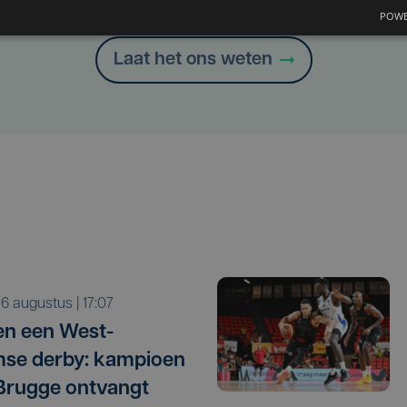
Heb je een taal- of schrijffout opgemerkt in dit artikel?
POWE
Laat het ons weten
o 6 augustus | 17:07
n een West-
se derby: kampioen
Brugge ontvangt