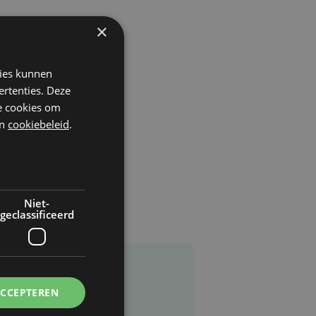
×
kies kunnen
ertenties. Deze
he cookies om
n
cookiebeleid
.
Niet-
geclassificeerd
ACCEPTEREN