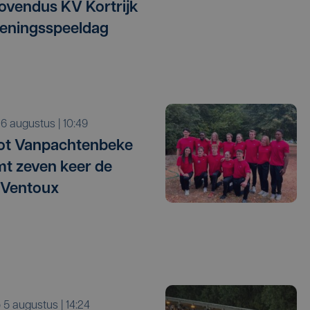
vendus KV Kortrijk
eningsspeeldag
o 6 augustus | 10:49
ot Vanpachtenbeke
mt zeven keer de
 Ventoux
o 5 augustus | 14:24