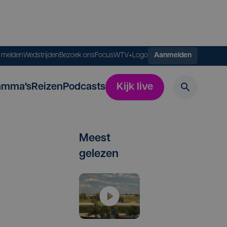
s melden
Wedstrijden
Bezoek ons
FocusWTV+
Logo
Aanmelden
amma's
Reizen
Podcasts
Kijk live
Meest
gelezen