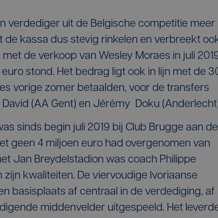
n verdediger uit de Belgische competitie meer
et de kassa dus stevig rinkelen en verbreekt oo
at met de verkoop van Wesley Moraes in juli 201
 euro stond. Het bedrag ligt ook in lijn met de 3
nnes vorige zomer betaalden, voor de transfers
n David (AA Gent) en Jérémy Doku (Anderlecht)
as sinds begin juli 2019 bij Club Brugge aan de
 net geen 4 miljoen euro had overgenomen van
et Jan Breydelstadion was coach Philippe
 zijn kwaliteiten. De viervoudige Ivoriaanse
en basisplaats af centraal in de verdediging, af
edigende middenvelder uitgespeeld. Het leverd