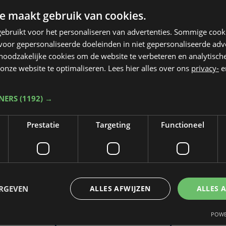
e maakt gebruik van cookies.
ebruikt voor het personaliseren van advertenties. Sommige coo
oor gepersonaliseerde doeleinden in niet gepersonaliseerde adv
 noodzakelijke cookies om de website te verbeteren en analytisc
onze website te optimaliseren. Lees hier alles over ons
privacy-
e
TNERS
(1192) →
Prestatie
Targeting
Functioneel
Taalfout opgemerkt?
Heb je een taal- of schrijffout opgemerkt in dit artikel?
ERGEVEN
ALLES AFWIJZEN
ALLES 
POWE
Laat het ons weten