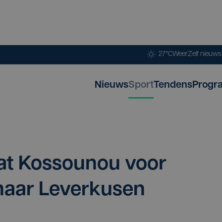
27°C
Weer
Zelf nieuw
Nieuws
Sport
Tendens
Progr
at Kos­sou­nou voor
naar Lever­ku­sen