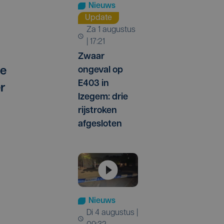
Nieuws
Update
za 1 augustus
| 17:21
Zwaar
de
ongeval op
E403 in
r
Izegem: drie
rijstroken
afgesloten
Nieuws
di 4 augustus |