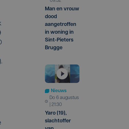
09:32
Man en vrouw
dood
k
aangetroffen
in woning in
9
Sint-Pieters
0
Brugge
.
Nieuws
do 6 augustus
| 21:30
Yaro (19),
slachtoffer
e
van