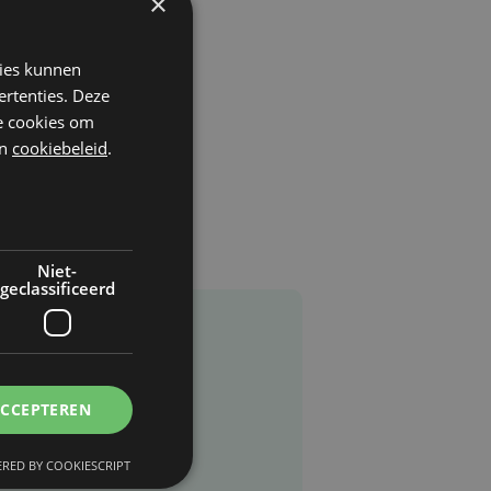
×
kies kunnen
ertenties. Deze
he cookies om
n
cookiebeleid
.
Niet-
geclassificeerd
ACCEPTEREN
RED BY COOKIESCRIPT