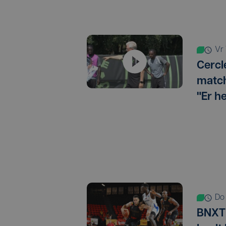
v
Cercl
match
"Er h
d
BNXT 