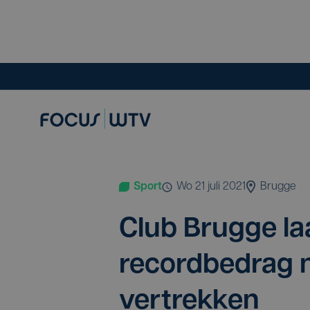
Sport
wo 21 juli 2021
Brugge
Club Brug­ge la
record­be­drag 
vertrekken