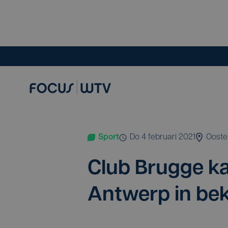
Sport
do 4 februari 2021
Oost
Club Brug­ge k
Ant­werp in be