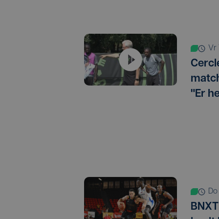
v
Cercl
match
"Er h
d
BNXT 