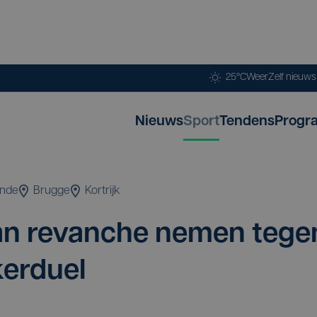
25°C
Weer
Zelf nieuw
Nieuws
Sport
Tendens
Progr
ende
Brugge
Kortrijk
an revan­che nemen tege
kerduel