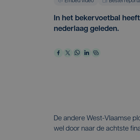
Embed video
Bestel report
In het bekervoetbal heef
nederlaag geleden.
De andere West-Vlaamse ploe
wel door naar de achtste fin