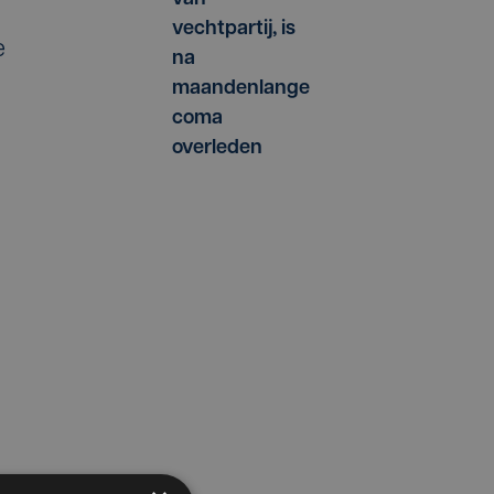
vechtpartij, is
e
na
maandenlange
coma
-
overleden