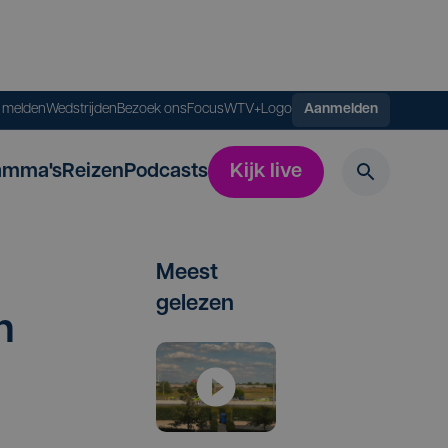
s melden
Wedstrijden
Bezoek ons
FocusWTV+
Logo
Aanmelden
amma's
Reizen
Podcasts
Kijk live
Meest
gelezen
n