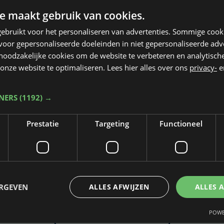
e maakt gebruik van cookies.
ebruikt voor het personaliseren van advertenties. Sommige coo
oor gepersonaliseerde doeleinden in niet gepersonaliseerde adv
 noodzakelijke cookies om de website te verbeteren en analytisc
onze website te optimaliseren. Lees hier alles over ons
privacy-
e
TNERS
(1192) →
Prestatie
Targeting
Functioneel
Taalfout opgemerkt?
Heb je een taal- of schrijffout opgemerkt in dit artikel?
ERGEVEN
ALLES AFWIJZEN
ALLES 
POWE
Laat het ons weten