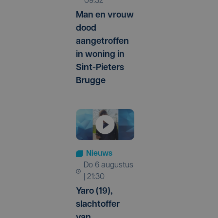
09:32
Man en vrouw
dood
aangetroffen
in woning in
Sint-Pieters
Brugge
Nieuws
do 6 augustus
| 21:30
Yaro (19),
slachtoffer
van