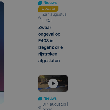
Nieuws
Update
za 1 augustus
| 17:21
Zwaar
ongeval op
E403 in
Izegem: drie
rijstroken
afgesloten
Nieuws
di 4 augustus |