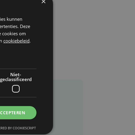
×
kies kunnen
ertenties. Deze
he cookies om
n
cookiebeleid
.
Niet-
geclassificeerd
ACCEPTEREN
RED BY COOKIESCRIPT